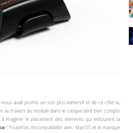
on nous avait promis un son plus immersif et de ce côté là,
son au travers du module dans le casque tient bien compte
 à imaginer le placement des éléments qui entourent la
pa
! Toutefois, l’incompatibilité avec MacOS et le manque