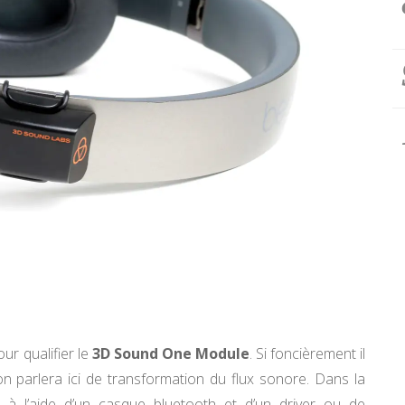
ur qualifier le
3D Sound One Module
. Si foncièrement il
on parlera ici de transformation du flux sonore. Dans la
 à l’aide d’un casque bluetooth et d’un driver ou de