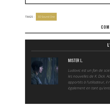
TAGS :
3D Sound One
COM
L
MISTER L.
Ludovic est un fan de sc
les nouvelles de K. Dick. 
apportés à l'utilisateur, il
également en tant qu'entr