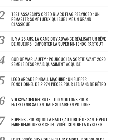
TEST ASSASSIN’S CREED BLACK FLAG RESYNCED : UN
REMASTER SOMPTUEUX QUI SUBLIME UN GRAND
CLASSIQUE
IL Y A 25 ANS, LA GAME BOY ADVANCE RÉALISAIT UN RÊVE
DE JOUEURS : EMPORTER LA SUPER NINTENDO PARTOUT
GOD OF WAR LAUFEY : POURQUOI SA SORTIE AVANT 2028
SEMBLE DÉSORMAIS QUASIMENT ACQUISE
LEGO ARCADE PINBALL MACHINE : UN FLIPPER
FONCTIONNEL DE 2 274 PIÈCES POUR LES FANS DE RÉTRO
VOLKSWAGEN RECRUTE… 100 MOUTONS POUR
ENTRETENIR SA CENTRALE SOLAIRE EN POLOGNE
POPPINS : POURQUOI LA HAUTE AUTORITÉ DE SANTÉ VEUT
FAIRE REMBOURSER CE JEU VIDÉO CONTRE LA DYSLEXIE
LE JEU VIDÉO PHYSIQUE N’EST PAS MORT ! POURQUOI DE