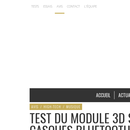
TESTS
ESSAIS
AVIS
CONTACT
L’ÉQUIPE
ACCUEIL
ACTUA
AVIS
/
HIGH-TECH
/
MUSIQUE
TEST DU MODULE 3D