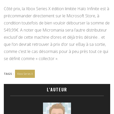
Côté prix, la Xbox Series X édition limitée Halo Infinite est à
précommander directement sur le Microsoft Store, à
condition toutefois de bien vouloir débourser la somme de
549,99€. A noter que Micromania sera l’autre distributeur
exclusif de cette machine d’ores et déjà très désirée… et
que l’on devrait retrouver à prix d’or sur eBay à sa sortie,
comme c’est le cas désormais pour à peu près tout ce qui
se définit comme « collector ».
TAGS :
Xbox Series X
L'AUTEUR