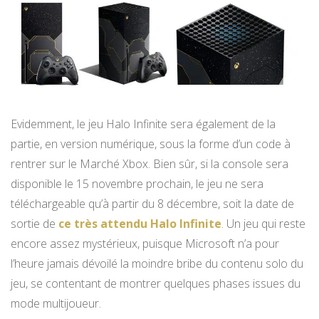
Evidemment, le jeu Halo Infinite sera également de la
partie, en version numérique, sous la forme d’un code à
rentrer sur le Marché Xbox. Bien sûr, si la console sera
disponible le 15 novembre prochain, le jeu ne sera
téléchargeable qu’à partir du 8 décembre, soit la date de
sortie de
ce très attendu Halo Infinite
. Un jeu qui reste
encore assez mystérieux, puisque Microsoft n’a pour
l’heure jamais dévoilé la moindre bribe du contenu solo du
jeu, se contentant de montrer quelques phases issues du
mode multijoueur.