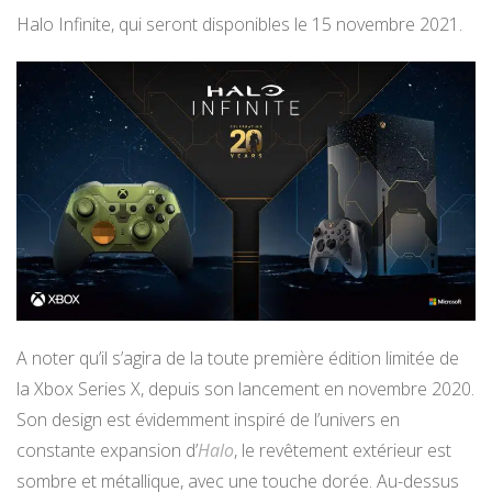
Halo Infinite, qui seront disponibles le 15 novembre 2021.
A noter qu’il s’agira de la toute première édition limitée de
la Xbox Series X, depuis son lancement en novembre 2020.
Son design est évidemment inspiré de l’univers en
constante expansion d’
Halo
, le revêtement extérieur est
sombre et métallique, avec une touche dorée. Au-dessus