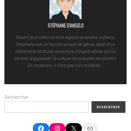
STÉPHANE D'ANGELO
Expert jeux vidéo et tech depuis sa tendre enfance,
Stéphane est un touche-à-tout de génie, doté d'un
talent inné et d'une ouverture d'esprit infinie qui lui
permet d'apprécier la culture sous toutes ses formes.
En revanche, il n'est pas très modeste...
Rechercher
RECHERCHER
Facebook
Instagram
X
Google News