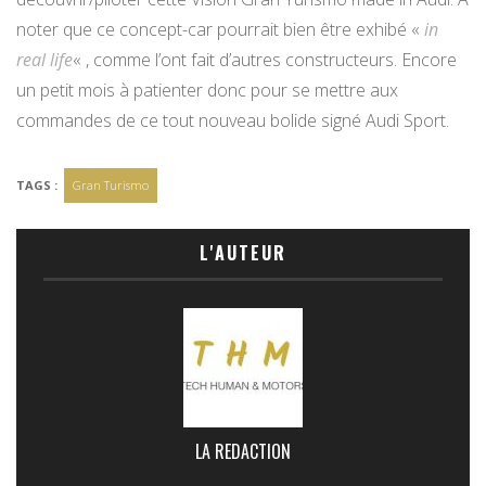
noter que ce concept-car pourrait bien être exhibé «
in
real life
« , comme l’ont fait d’autres constructeurs. Encore
un petit mois à patienter donc pour se mettre aux
commandes de ce tout nouveau bolide signé Audi Sport.
TAGS :
Gran Turismo
L'AUTEUR
LA REDACTION