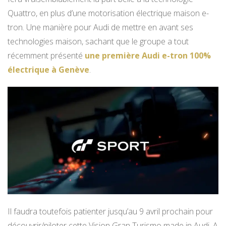
Quattro, en plus d’une motorisation électrique maison e-
tron. Une manière pour Audi de mettre en avant ses
technologies maison, sachant que le groupe a tout
récemment présenté
une première Audi e-tron 100%
électrique à Genève
.
Il faudra toutefois patienter jusqu’au 9 avril prochain pour
découvrir/piloter cette Vision Gran Turismo made in Audi. A