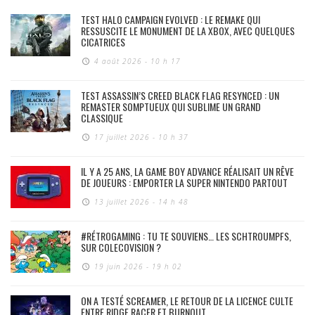
TEST HALO CAMPAIGN EVOLVED : LE REMAKE QUI
RESSUSCITE LE MONUMENT DE LA XBOX, AVEC QUELQUES
CICATRICES
4 août 2026 - 10 h 17
TEST ASSASSIN’S CREED BLACK FLAG RESYNCED : UN
REMASTER SOMPTUEUX QUI SUBLIME UN GRAND
CLASSIQUE
17 juillet 2026 - 10 h 37
IL Y A 25 ANS, LA GAME BOY ADVANCE RÉALISAIT UN RÊVE
DE JOUEURS : EMPORTER LA SUPER NINTENDO PARTOUT
13 juillet 2026 - 14 h 48
#RÉTROGAMING : TU TE SOUVIENS… LES SCHTROUMPFS,
SUR COLECOVISION ?
19 juin 2026 - 19 h 02
ON A TESTÉ SCREAMER, LE RETOUR DE LA LICENCE CULTE
ENTRE RIDGE RACER ET BURNOUT