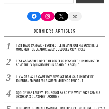
Facebook
Instagram
X
Google News
DERNIERS ARTICLES
TEST HALO CAMPAIGN EVOLVED : LE REMAKE QUI RESSUSCITE LE
MONUMENT DE LA XBOX, AVEC QUELQUES CICATRICES
TEST ASSASSIN’S CREED BLACK FLAG RESYNCED : UN REMASTER
SOMPTUEUX QUI SUBLIME UN GRAND CLASSIQUE
IL Y A 25 ANS, LA GAME BOY ADVANCE RÉALISAIT UN RÊVE DE
JOUEURS : EMPORTER LA SUPER NINTENDO PARTOUT
GOD OF WAR LAUFEY : POURQUOI SA SORTIE AVANT 2028 SEMBLE
DÉSORMAIS QUASIMENT ACQUISE
LEGO ARCADE PINBALL MACHINE : UN FLIPPER FONCTIONNEL DE 2 274