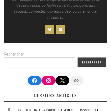
des avis relatifs au high-tech, à l’automobile, aux
produits connectés, aux jeux vidéo, au cinéma, à la
musique...
Rechercher
RECHERCHER
Facebook
Instagram
X
Google News
DERNIERS ARTICLES
TEST HALO CAMPAIGN EVOLVED : LE REMAKE QUI RESSUSCITE LE