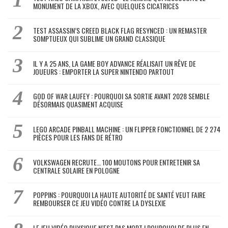
MONUMENT DE LA XBOX, AVEC QUELQUES CICATRICES
TEST ASSASSIN’S CREED BLACK FLAG RESYNCED : UN REMASTER
SOMPTUEUX QUI SUBLIME UN GRAND CLASSIQUE
IL Y A 25 ANS, LA GAME BOY ADVANCE RÉALISAIT UN RÊVE DE
JOUEURS : EMPORTER LA SUPER NINTENDO PARTOUT
GOD OF WAR LAUFEY : POURQUOI SA SORTIE AVANT 2028 SEMBLE
DÉSORMAIS QUASIMENT ACQUISE
LEGO ARCADE PINBALL MACHINE : UN FLIPPER FONCTIONNEL DE 2 274
PIÈCES POUR LES FANS DE RÉTRO
VOLKSWAGEN RECRUTE… 100 MOUTONS POUR ENTRETENIR SA
CENTRALE SOLAIRE EN POLOGNE
POPPINS : POURQUOI LA HAUTE AUTORITÉ DE SANTÉ VEUT FAIRE
REMBOURSER CE JEU VIDÉO CONTRE LA DYSLEXIE
LE JEU VIDÉO PHYSIQUE N’EST PAS MORT ! POURQUOI DE PLUS EN