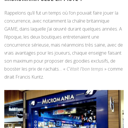
Rappelons qu’il fut un temps où l’on pouvait faire jouer la
concurrence, avec notamment la chaîne britannique
GAME, dans laquelle j’ai œuvré durant quelques années. A
l’époque, les deux boutiques entretenaient une
concurrence sérieuse, mais néanmoins très saine, avec de
vrais avantages pour les joueurs, chaque enseigne faisant
son maximum pour proposer des goodies exclusifs, de
booster les prix de rachats… «
C’était l’bon temps
» comme
dirait Francis Kuntz.