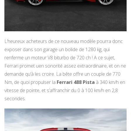
L’heureux acheteurs de ce nouveau modèle pourra donc
exposer dans son garage un bolide de 1280 kg, qui
renferme un moteur V8 biturbo de 720 ch ! A ce sujet,
Ferrari promet uen sonorité assez extraordinaire, et on ne
demande qu’à les croire. La bête offre un couple de 770
Nm, de quoi propulser la
Ferrari 488 Pista
à 340 km/h en
vitesse de pointe, et s’affranchir du 0 à 100 km/h en 2,8
secondes.