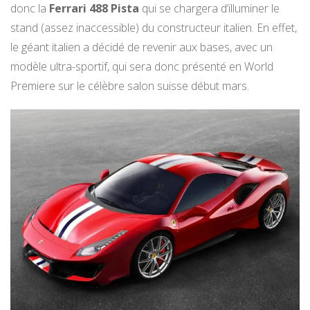
donc la
Ferrari 488 Pista
qui se chargera d’illuminer le
stand (assez inaccessible) du constructeur italien. En effet,
le géant italien a décidé de revenir aux bases, avec un
modèle ultra-sportif, qui sera donc présenté en World
Premiere sur le célèbre salon suisse début mars.