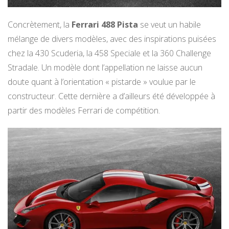
Concrètement, la
Ferrari 488 Pista
se veut un habile
mélange de divers modèles, avec des inspirations puisées
chez la 430 Scuderia, la 458 Speciale et la 360 Challenge
Stradale. Un modèle dont l’appellation ne laisse aucun
doute quant à l’orientation « pistarde » voulue par le
constructeur. Cette dernière a d’ailleurs été développée à
partir des modèles Ferrari de compétition.