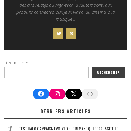
des avis relatifs au high-tech, à l’automobile, aux
produits connectés, aux jeux vidéo, au cinéma, à la
musique...
Rechercher
RECHERCHER
Facebook
Instagram
X
Google News
DERNIERS ARTICLES
TEST HALO CAMPAIGN EVOLVED : LE REMAKE QUI RESSUSCITE LE