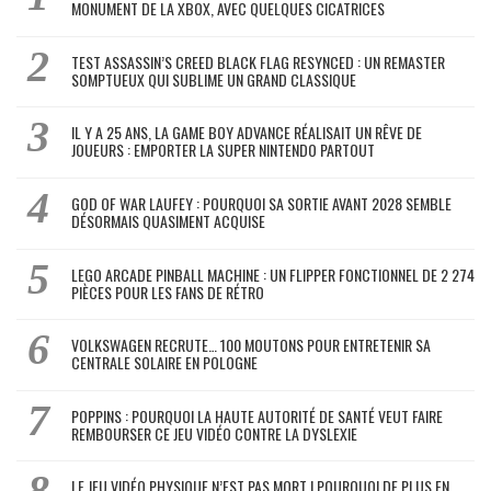
MONUMENT DE LA XBOX, AVEC QUELQUES CICATRICES
TEST ASSASSIN’S CREED BLACK FLAG RESYNCED : UN REMASTER
SOMPTUEUX QUI SUBLIME UN GRAND CLASSIQUE
IL Y A 25 ANS, LA GAME BOY ADVANCE RÉALISAIT UN RÊVE DE
JOUEURS : EMPORTER LA SUPER NINTENDO PARTOUT
GOD OF WAR LAUFEY : POURQUOI SA SORTIE AVANT 2028 SEMBLE
DÉSORMAIS QUASIMENT ACQUISE
LEGO ARCADE PINBALL MACHINE : UN FLIPPER FONCTIONNEL DE 2 274
PIÈCES POUR LES FANS DE RÉTRO
VOLKSWAGEN RECRUTE… 100 MOUTONS POUR ENTRETENIR SA
CENTRALE SOLAIRE EN POLOGNE
POPPINS : POURQUOI LA HAUTE AUTORITÉ DE SANTÉ VEUT FAIRE
REMBOURSER CE JEU VIDÉO CONTRE LA DYSLEXIE
LE JEU VIDÉO PHYSIQUE N’EST PAS MORT ! POURQUOI DE PLUS EN