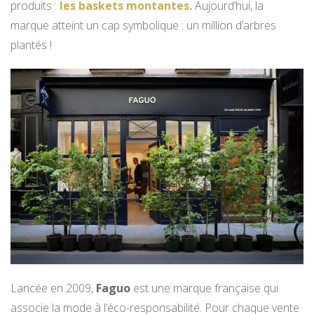
produits :
les baskets montantes.
Aujourd’hui, la
marque atteint un cap symbolique : un million d’arbres
plantés !
Lancée en 2009,
Faguo
est une marque française qui
associe la mode à l’éco-responsabilité. Pour chaque vente