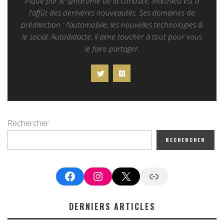
Piqué par le syndrome de la curiosité, Matthieu est à
l'affût des dernières nouveautés. Ses domaines de
prédilection : l'automobile, les nouvelles technologies &
le social. Autodidacte, il aime toucher à tout pour vous
le faire partager.
Rechercher
RECHERCHER
Facebook
Instagram
X
Google News
DERNIERS ARTICLES