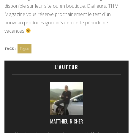
disponible sur leur site ou en boutique. D’ailleurs, THM
Magazine vous réserve prochainement le test d’un
nouveau produit Faguo, idéal en cette période de
vacances
TAGS :
Faguo
L'AUTEUR
MATTHIEU RICHER