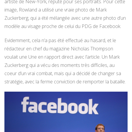
artiste de New-York, réputé pour ses portraits. Pour cette
image, Rowland a utilisé une vraie photo de Mark
Zuckerberg, qui a été mélangée avec une autre photo d’un
modèle au visage proche de celui du PDG de Facebook.
Evidemment, cela n’a pas été effectué au hasard, et le
rédacteur en chef du magazine Nicholas Thompson
voulait une Une en rapport direct avec l’article. Un Mark
Zuckerberg qui a vécu des moments très difficiles, au
coeur d’un vrai combat, mais qui a décidé de changer sa
stratégie, avec la ferme conviction de remporter la bataille.