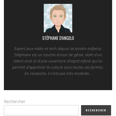
STÉPHANE D'ANGELO
Expert jeux vidéo et tech depuis sa tendre enfance,
Stéphane est un touche-à-tout de génie, doté d'un
talent inné et d'une ouverture d'esprit infinie qui lui
permet d'apprécier la culture sous toutes ses formes.
En revanche, il n'est pas très modeste...
Rechercher
RECHERCHER