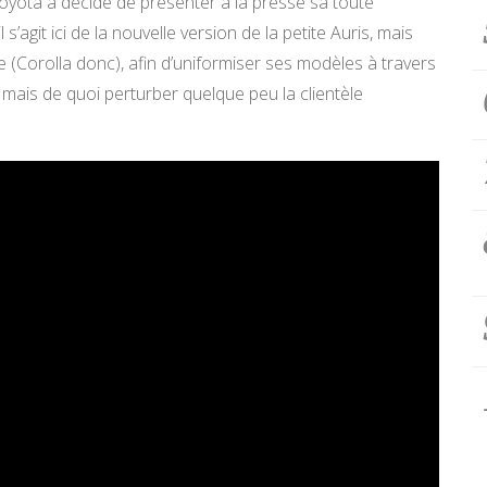
yota a décidé de présenter à la presse sa toute
 il s’agit ici de la nouvelle version de la petite Auris, mais
ne (Corolla donc), afin d’uniformiser ses modèles à travers
, mais de quoi perturber quelque peu la clientèle