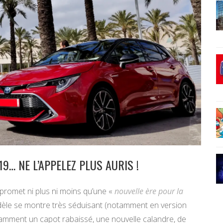
9… NE L’APPELEZ PLUS AURIS !
promet ni plus ni moins qu’une «
nouvelle ère pour la
dèle se montre très séduisant (notamment en version
otamment un capot rabaissé, une nouvelle calandre, de