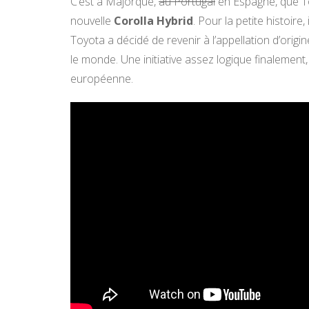
C’est à Majorque,
au Portugal
en Espagne, que To
nouvelle
Corolla Hybrid
. Pour la petite histoire,
Toyota a décidé de revenir à l’appellation d’origi
le monde. Une initiative assez logique finalement
européenne.