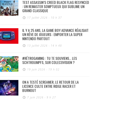
TEST ASSASSIN’S CREED BLACK FLAG RESYNCED
: UN REMASTER SOMPTUEUX QUI SUBLIME UN
GRAND CLASSIQUE
17 juillet 2026 - 10 h 37
IL Y A 25 ANS, LA GAME BOY ADVANCE RÉALISAIT
UN RÊVE DE JOUEURS : EMPORTER LA SUPER
NINTENDO PARTOUT
13 juillet 2026 - 14 h 48
#RÉTROGAMING : TU TE SOUVIENS… LES
SCHTROUMPFS, SUR COLECOVISION ?
19 juin 2026 - 19 h 02
ON A TESTÉ SCREAMER, LE RETOUR DE LA
LICENCE CULTE ENTRE RIDGE RACER ET
BURNOUT
7 juin 2026 - 9 h 27