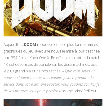
Aujourd’hui,
DOOM
repousse encore plus loin les limites
graphiques du jeu, avec une nouvelle mise à jour destinée
aux PS4 Pro et Xbox One X. En effet, le tant attendu patch
4K est désormais disponible sur les deux machines, pour
le plus grand plaisir de nos rétines. «
Que vous soyez un
nouveau joueur ou que vous vouliez juste reprendre du
service dans votre armure Praetor, vous voudrez voir l’Enfer
de vos propres yeux pour y croire
» promet ainsi l’éditeur.