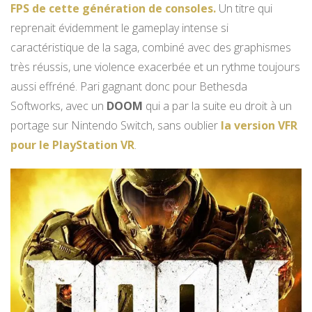
FPS de cette génération de consoles.
Un titre qui
reprenait évidemment le gameplay intense si
caractéristique de la saga, combiné avec des graphismes
très réussis, une violence exacerbée et un rythme toujours
aussi effréné. Pari gagnant donc pour Bethesda
Softworks, avec un
DOOM
qui a par la suite eu droit à un
portage sur Nintendo Switch, sans oublier
la version VFR
pour le PlayStation VR
.