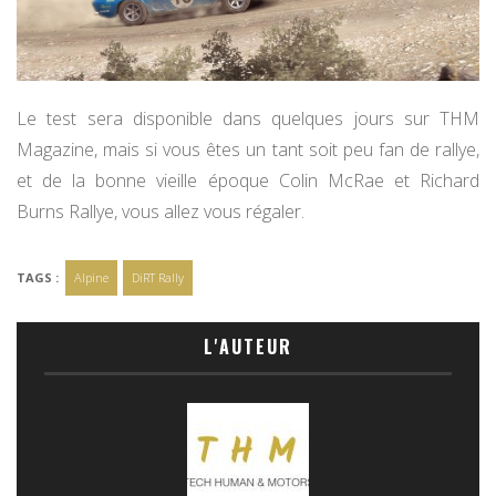
Le test sera disponible dans quelques jours sur THM
Magazine, mais si vous êtes un tant soit peu fan de rallye,
et de la bonne vieille époque Colin McRae et Richard
Burns Rallye, vous allez vous régaler.
TAGS :
Alpine
DiRT Rally
L'AUTEUR