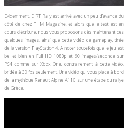
Evidemment, DiRT Rally est arrivé avec un peu d’avance du
côté de chez THM Magazine, et alors que le test est en
cours d’écriture, nous vous proposons dès maintenant ces
quelques images, ainsi que cette vidéo de gameplay, tirée
de la version PlayStation 4. A noter toutefois que le jeu est
bel et bien en Full HD 1080p et 60 images/seconde sur
PS4 comme sur Xbox One, contrairement à cette vidéo,
bridée à 30 fps seulement. Une vidéo qui vous place à bord
de la mythique Renault Alpine A110, sur une étape du rallye
de Grèce.