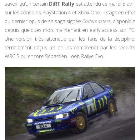
savoir qu’un certain
DiRT Rally
est attendu ce mardi 5 avril
sur les consoles PlayStation 4 et Xbox One. Il s’agit en effet
du dernier opus de sa saga signée
Codemasters
, disponible
depuis quelques mois maintenant en early access sur PC.
Une version très attendue par les fans de la discipline,
terriblement déçus (et on les comprend) par les récents
WRC 5 ou encore Sébastien Loeb Rallye Evo.