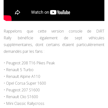
Rappelons que cette version console de DiRT
Rally bénéficie également de sept véhicules
supplémentaires, dont certains étaient particulièrement
demandés par les fans :
• Peugeot 208 T16 Pikes Peak
• Renault 5 Turbo
• Renault Alpine A110
• Opel Corsa Super 1600
• Peugeot 207 S1600
• Renault Clio S1600
• Mini Classic Rallycross