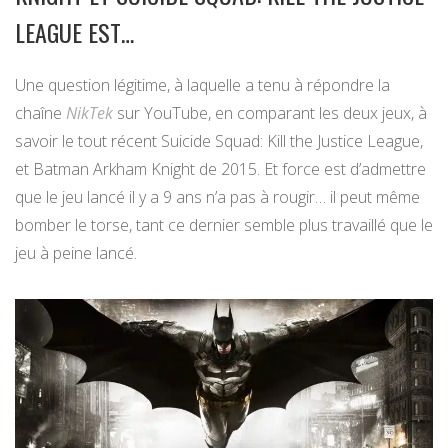
LEAGUE EST…
Une question légitime, à laquelle a tenu à répondre la
chaîne
NikTek
sur YouTube, en comparant les deux jeux, à
savoir le tout récent Suicide Squad: Kill the Justice League,
et Batman Arkham Knight de 2015. Et force est d’admettre
que le jeu lancé il y a 9 ans n’a pas à rougir… il peut même
bomber le torse, tant ce dernier semble plus travaillé que le
jeu à peine lancé.