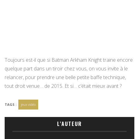
Toujours est-il que si Batman Arkham Knight traine encore
quelque part dans un tiroir chez vous, on vous invite à le
relancer, pour prendre une belle petite baffe technique,
tout droit venue… de 2015. Et si… c’était mieux avant ?
TAGS :
jeux vidéo
L'AUTEUR