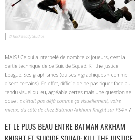
© Rocksteady Studios
MAIS ! Ce qui a interpelé de nombreux joueurs, c’est la
partie technique de ce Suicide Squad: Kill the Justice
League. Ses graphismes (ou ses « graphiques » comme
disent certains). En effet, difficile de ne pas tiquer face au
rendu visuel du jeu, agréable certes mais une question se
pose : «
c’était pas déjà comme ça visuellement, voire
mieux, du côté de chez Batman Arkham Knight sur PS4
» ?
ET LE PLUS BEAU ENTRE BATMAN ARKHAM
KNIGHT ET SUICIDE SQUAD: KILL THE JUSTICE