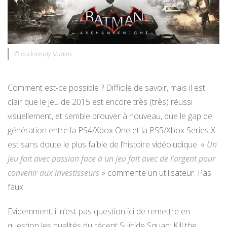
© Rocksteady Studios
Comment est-ce possible ? Difficile de savoir, mais il est
clair que le jeu de 2015 est encore très (très) réussi
visuellement, et semble prouver à nouveau, que le gap de
génération entre la PS4/Xbox One et la PS5/Xbox Series X
est sans doute le plus faible de l’histoire vidéoludique. «
Un
jeu fait avec passion face à un jeu fait avec de l’argent pour
convenir aux investisseurs
» commente un utilisateur. Pas
faux.
Evidemment, il n’est pas question ici de remettre en
question les qualités du récent Suicide Squad: Kill the