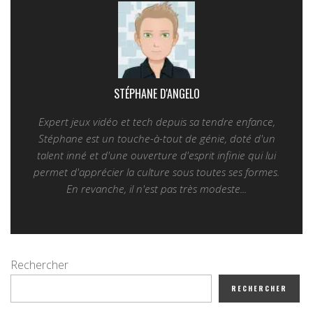
STÉPHANE D'ANGELO
Expert jeux vidéo et tech depuis sa tendre enfance,
Stéphane est un touche-à-tout de génie, doté d'un
talent inné et d'une ouverture d'esprit infinie qui lui
permet d'apprécier la culture sous toutes ses formes.
En revanche, il n'est pas très modeste...
Rechercher
RECHERCHER