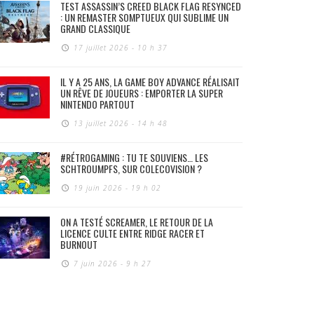
TEST ASSASSIN’S CREED BLACK FLAG RESYNCED
: UN REMASTER SOMPTUEUX QUI SUBLIME UN
GRAND CLASSIQUE
17 juillet 2026 - 10 h 37
IL Y A 25 ANS, LA GAME BOY ADVANCE RÉALISAIT
UN RÊVE DE JOUEURS : EMPORTER LA SUPER
NINTENDO PARTOUT
13 juillet 2026 - 14 h 48
#RÉTROGAMING : TU TE SOUVIENS… LES
SCHTROUMPFS, SUR COLECOVISION ?
19 juin 2026 - 19 h 02
ON A TESTÉ SCREAMER, LE RETOUR DE LA
LICENCE CULTE ENTRE RIDGE RACER ET
BURNOUT
7 juin 2026 - 9 h 27