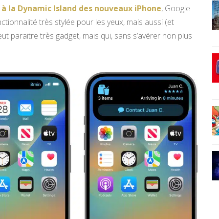
é à la Dynamic Island des nouveaux iPhone
, Google
ionnalité très stylée pour les yeux, mais aussi (et
t paraitre très gadget, mais qui, sans s’avérer non plus