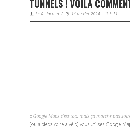
TUNNELS ! VOILÀ COMMEN
La Redaction
/
16 janvier 2024 - 13 h 11
«
Google Maps c’est top, mais ça marche pas sous 
(ou à pieds voire à vélo) vous utilisez Google Map