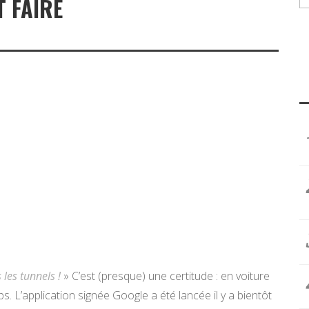
T FAIRE
les tunnels !
» C’est (presque) une certitude : en voiture
s. L’application signée Google a été lancée il y a bientôt