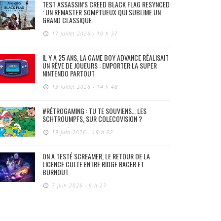
TEST ASSASSIN’S CREED BLACK FLAG RESYNCED
: UN REMASTER SOMPTUEUX QUI SUBLIME UN
GRAND CLASSIQUE
17 juillet 2026 - 10 h 37
IL Y A 25 ANS, LA GAME BOY ADVANCE RÉALISAIT
UN RÊVE DE JOUEURS : EMPORTER LA SUPER
NINTENDO PARTOUT
13 juillet 2026 - 14 h 48
#RÉTROGAMING : TU TE SOUVIENS… LES
SCHTROUMPFS, SUR COLECOVISION ?
19 juin 2026 - 19 h 02
ON A TESTÉ SCREAMER, LE RETOUR DE LA
LICENCE CULTE ENTRE RIDGE RACER ET
BURNOUT
7 juin 2026 - 9 h 27