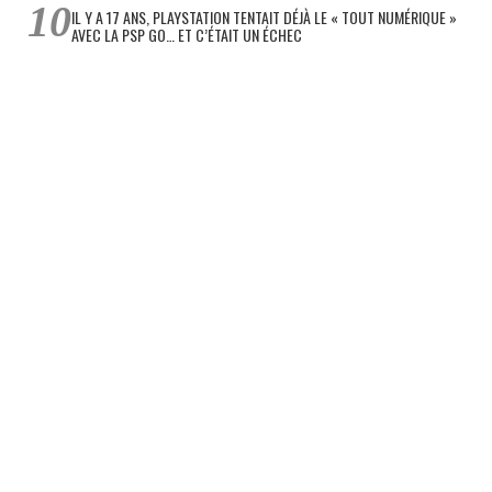
IL Y A 17 ANS, PLAYSTATION TENTAIT DÉJÀ LE « TOUT NUMÉRIQUE »
AVEC LA PSP GO… ET C’ÉTAIT UN ÉCHEC