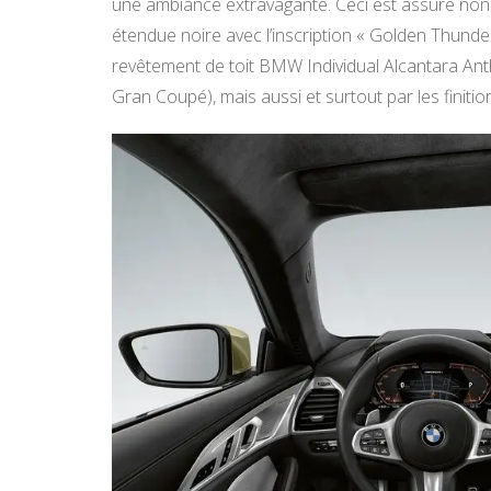
une ambiance extravagante. Ceci est assuré non 
étendue noire avec l’inscription « Golden Thunder
revêtement de toit BMW Individual Alcantara An
Gran Coupé), mais aussi et surtout par les finiti