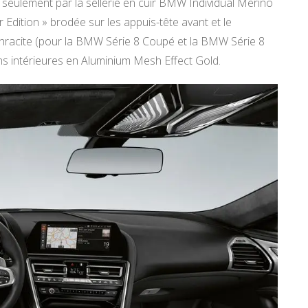
seulement par la sellerie en cuir BMW Individual Merino
 Edition » brodée sur les appuis-tête avant et le
thracite (pour la BMW Série 8 Coupé et la BMW Série 8
ons intérieures en Aluminium Mesh Effect Gold.