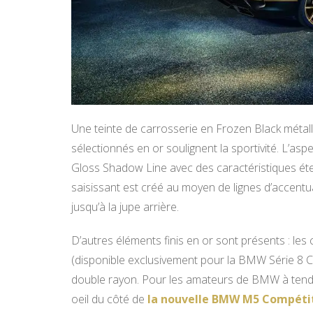
Une teinte de carrosserie en Frozen Black métal
sélectionnés en or soulignent la sportivité. L’a
Gloss Shadow Line avec des caractéristiques étend
saisissant est créé au moyen de lignes d’accentua
jusqu’à la jupe arrière.
D’autres éléments finis en or sont présents : les 
(disponible exclusivement pour la BMW Série 8 Co
double rayon. Pour les amateurs de BMW à tendan
oeil du côté de
la nouvelle BMW M5 Compétit