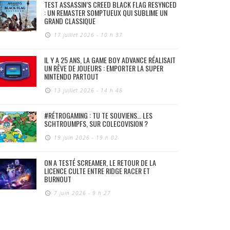
TEST ASSASSIN’S CREED BLACK FLAG RESYNCED
: UN REMASTER SOMPTUEUX QUI SUBLIME UN
GRAND CLASSIQUE
17 juillet 2026 - 10 h 37
IL Y A 25 ANS, LA GAME BOY ADVANCE RÉALISAIT
UN RÊVE DE JOUEURS : EMPORTER LA SUPER
NINTENDO PARTOUT
13 juillet 2026 - 14 h 48
#RÉTROGAMING : TU TE SOUVIENS… LES
SCHTROUMPFS, SUR COLECOVISION ?
19 juin 2026 - 19 h 02
ON A TESTÉ SCREAMER, LE RETOUR DE LA
LICENCE CULTE ENTRE RIDGE RACER ET
BURNOUT
7 juin 2026 - 9 h 27