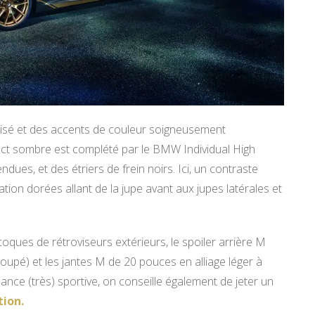
lisé et des accents de couleur soigneusement
spect sombre est complété par le BMW Individual High
ues, et des étriers de frein noirs. Ici, un contraste
tion dorées allant de la jupe avant aux jupes latérales et
coques de rétroviseurs extérieurs, le spoiler arrière M
upé) et les jantes M de 20 pouces en alliage léger à
ce (très) sportive, on conseille également de jeter un
ion.