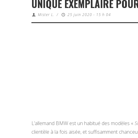
UNIQUE EXEMPLAIRE POUR
Mister L.
/
25 juin 2020 - 15 h 04
L’allemand BMW est un habitué des modèles «
S
clientèle à la fois aisée, et suffisamment chanc