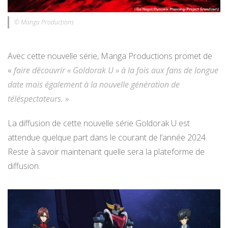
© Manga Productions
Avec cette nouvelle série, Manga Productions promet de
«
faire découvrir « Goldorak U » à la fois aux fans de longue
date mais également à la nouvelle génération de
téléspectateurs. »
La diffusion de cette nouvelle série Goldorak U est
attendue quelque part dans le courant de l’année 2024.
Reste à savoir maintenant quelle sera la plateforme de
diffusion.