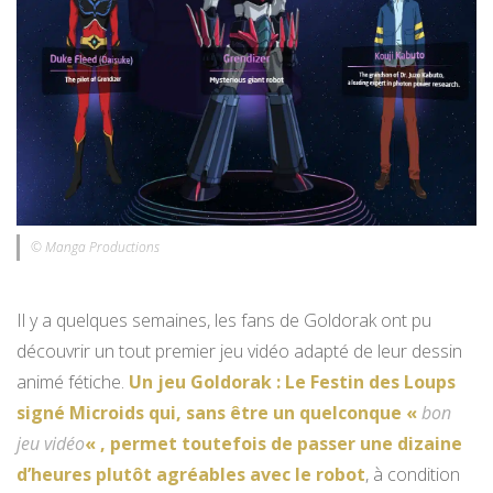
© Manga Productions
Il y a quelques semaines, les fans de Goldorak ont pu
découvrir un tout premier jeu vidéo adapté de leur dessin
animé fétiche.
Un jeu Goldorak : Le Festin des Loups
signé Microids qui, sans être un quelconque «
bon
jeu vidéo
« , permet toutefois de passer une dizaine
d’heures plutôt agréables avec le robot
, à condition