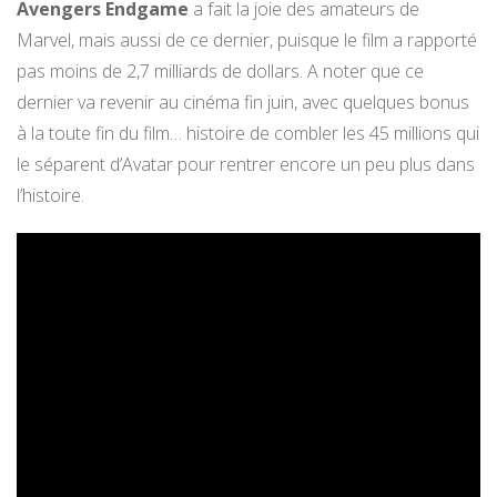
Avengers Endgame
a fait la joie des amateurs de
Marvel, mais aussi de ce dernier, puisque le film a rapporté
pas moins de 2,7 milliards de dollars. A noter que ce
dernier va revenir au cinéma fin juin, avec quelques bonus
à la toute fin du film… histoire de combler les 45 millions qui
le séparent d’Avatar pour rentrer encore un peu plus dans
l’histoire.