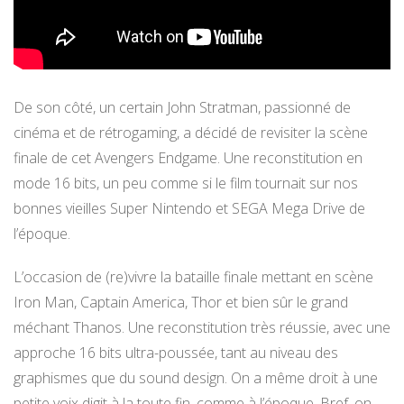
De son côté, un certain John Stratman, passionné de
cinéma et de rétrogaming, a décidé de revisiter la scène
finale de cet Avengers Endgame. Une reconstitution en
mode 16 bits, un peu comme si le film tournait sur nos
bonnes vieilles Super Nintendo et SEGA Mega Drive de
l’époque.
L’occasion de (re)vivre la bataille finale mettant en scène
Iron Man, Captain America, Thor et bien sûr le grand
méchant Thanos. Une reconstitution très réussie, avec une
approche 16 bits ultra-poussée, tant au niveau des
graphismes que du sound design. On a même droit à une
petite voix digit à la toute fin, comme à l’époque. Bref, on