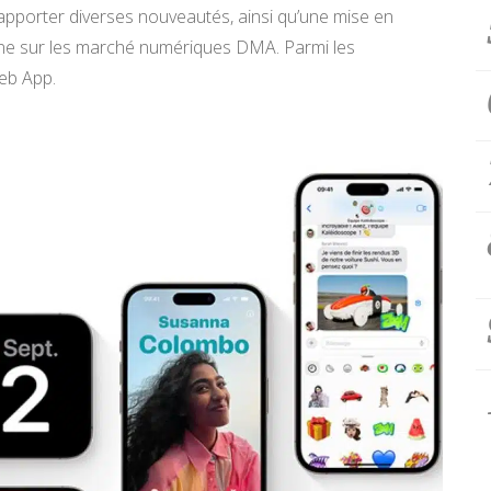
 apporter diverses nouveautés, ainsi qu’une mise en
enne sur les marché numériques DMA. Parmi les
eb App.