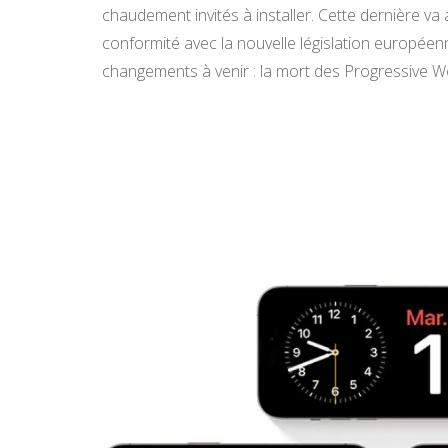
chaudement invités à installer. Cette dernière va
conformité avec la nouvelle législation europé
changements à venir : la mort des Progressive W