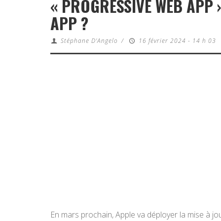
« PROGRESSIVE WEB APP »
APP ?
Stéphane D'Angelo
/
16 février 2024 - 14 h 03
En mars prochain, Apple va déployer la mise à jo