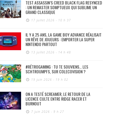
TEST ASSASSIN’S CREED BLACK FLAG RESYNCED
: UN REMASTER SOMPTUEUX QUI SUBLIME UN
GRAND CLASSIQUE
17 juillet 2026 - 10 h 37
IL Y A 25 ANS, LA GAME BOY ADVANCE RÉALISAIT
UN RÊVE DE JOUEURS : EMPORTER LA SUPER
NINTENDO PARTOUT
13 juillet 2026 - 14 h 48
#RÉTROGAMING : TU TE SOUVIENS… LES
SCHTROUMPFS, SUR COLECOVISION ?
19 juin 2026 - 19 h 02
ON A TESTÉ SCREAMER, LE RETOUR DE LA
LICENCE CULTE ENTRE RIDGE RACER ET
BURNOUT
7 juin 2026 - 9 h 27