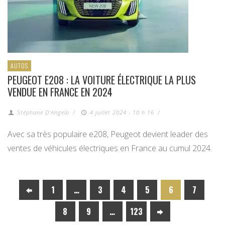
AUTOS
PEUGEOT E208 : LA VOITURE ÉLECTRIQUE LA PLUS
VENDUE EN FRANCE EN 2024
Stéphane D'Angelo
/
4 juillet 2024 - 10 h 16
/
Avec sa très populaire e208, Peugeot devient leader des
ventes de véhicules électriques en France au cumul 2024.
1
…
3
4
5
6
7
8
9
…
123