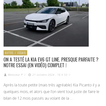
AUTOS
/
ESSAIS
ON A TESTÉ LA KIA EV6 GT LINE. PRESQUE PARFAITE ?
NOTRE ESSAI (EN VIDÉO) COMPLET !
Monsieur P
/
21 octobre 2024 - 16 h 53
/
Après la toute petite (mais très agréable) Kia Picanto il y a
quelques mois, et alors que l’on vient tout juste de faire le
bilan de 12 mois passés au volant de la …