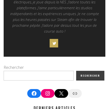
électriques, je joue depuis la NES. J’adore toutes les
plateformes. J’aime particulièrement les studios
indépendants et les expériences uniques. Je ne compte
plus les heures passées sur Steam afin de trouver la
prochaine pépite. J’adore par dessus tout les jeux de
course auto !
Rechercher
RECHERCHER
Facebook
Instagram
X
Google News
DERNIERS ARTICLES