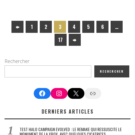
1
2
3
4
5
6
…
17
Rechercher
RECHERCHER
Facebook
Instagram
X
Google News
DERNIERS ARTICLES
TEST HALO CAMPAIGN EVOLVED : LE REMAKE QUI RESSUSCITE LE
MONUMENT DE LA XBOX, AVEC QUELQUES CICATRICES