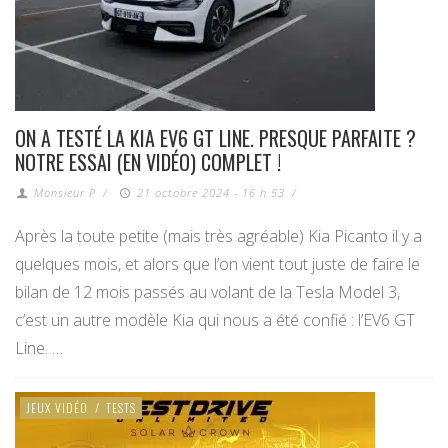
ON A TESTÉ LA KIA EV6 GT LINE. PRESQUE PARFAITE ?
NOTRE ESSAI (EN VIDÉO) COMPLET !
Monsieur P
/
21 octobre 2024 - 16 h 53
/
Après la toute petite (mais très agréable) Kia Picanto il y a
quelques mois, et alors que l’on vient tout juste de faire le
bilan de 12 mois passés au volant de la Tesla Model 3,
c’est un autre modèle Kia qui nous a été confié : l’EV6 GT
Line. …
JEUX VIDÉO
/
TESTS