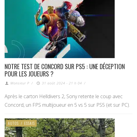
NOTRE TEST DE CONCORD SUR PS5 : UNE DÉCEPTION
POUR LES JOUEURS ?
Monsieur P
/
31 août 2024 - 21 h 04
/
Après le carton Helldivers 2, Sony retente le coup avec
Concord, un FPS multijoueur en 5 vs 5 sur PS5 (et sur PC).
AUTOS
/
ESSAIS