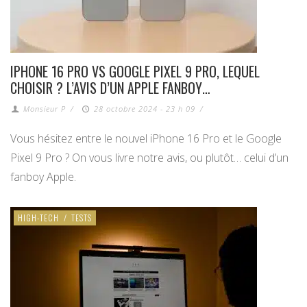
IPHONE 16 PRO VS GOOGLE PIXEL 9 PRO, LEQUEL
CHOISIR ? L’AVIS D’UN APPLE FANBOY…
Monsieur P
/
28 octobre 2024 - 23 h 09
/
Vous hésitez entre le nouvel iPhone 16 Pro et le Google
Pixel 9 Pro ? On vous livre notre avis, ou plutôt… celui d’un
fanboy Apple.
HIGH-TECH
/
TESTS