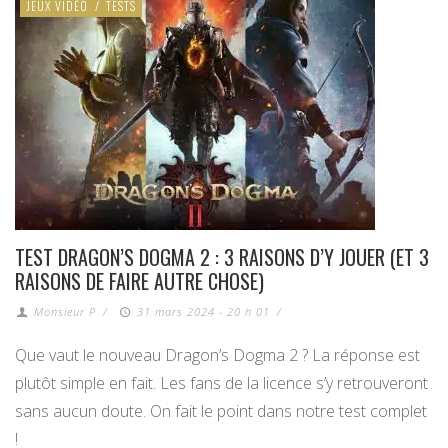
JEUX VIDÉO
/
TESTS
TEST DRAGON’S DOGMA 2 : 3 RAISONS D’Y JOUER (ET 3
RAISONS DE FAIRE AUTRE CHOSE)
Monsieur P
/
31 mars 2024 - 20 h 01
/
Que vaut le nouveau Dragon’s Dogma 2 ? La réponse est
plutôt simple en fait. Les fans de la licence s’y retrouveront
sans aucun doute. On fait le point dans notre test complet
!