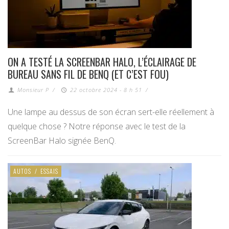
ON A TESTÉ LA SCREENBAR HALO, L’ÉCLAIRAGE DE
BUREAU SANS FIL DE BENQ (ET C’EST FOU)
Monsieur P
/
22 octobre 2024 - 8 h 51
/
Une lampe au dessus de son écran sert-elle réellement à
quelque chose ? Notre réponse avec le test de la
ScreenBar Halo signée BenQ.
AUTOS
/
ESSAIS