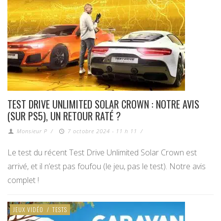
TEST DRIVE UNLIMITED SOLAR CROWN : NOTRE AVIS
(SUR PS5), UN RETOUR RATÉ ?
Monsieur P
/
7 octobre 2024 - 11 h 11
/
Le test du récent Test Drive Unlimited Solar Crown est
arrivé, et il n’est pas foufou (le jeu, pas le test). Notre avis
complet !
JEUX VIDÉO
/
TESTS