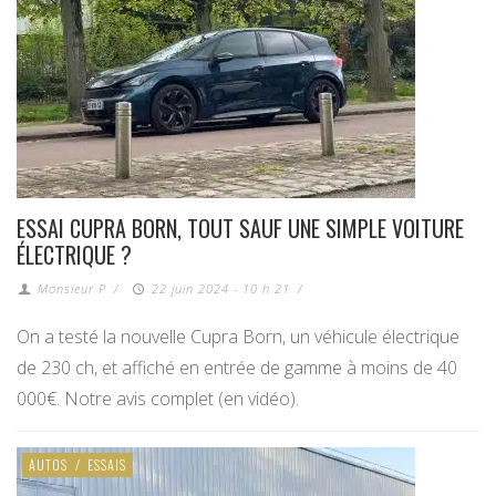
ESSAI CUPRA BORN, TOUT SAUF UNE SIMPLE VOITURE
ÉLECTRIQUE ?
Monsieur P
/
22 juin 2024 - 10 h 21
/
On a testé la nouvelle Cupra Born, un véhicule électrique
de 230 ch, et affiché en entrée de gamme à moins de 40
000€. Notre avis complet (en vidéo).
AUTOS
/
ESSAIS