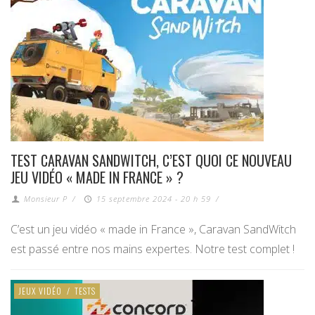
TEST CARAVAN SANDWITCH, C’EST QUOI CE NOUVEAU
JEU VIDÉO « MADE IN FRANCE » ?
Monsieur P
/
15 septembre 2024 - 20 h 59
/
C’est un jeu vidéo « made in France », Caravan SandWitch
est passé entre nos mains expertes. Notre test complet !
JEUX VIDÉO
/
TESTS