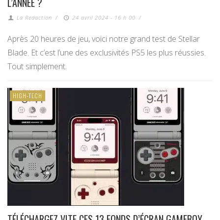
L’ANNÉE ?
La Redaction
/
24 avril 2024 - 16 h 00
/
Après 20 heures de jeu, voici notre grand test de Stellar
Blade. Et c’est l’une des exclusivités PS5 les plus réussies.
Tout simplement.
HIGH-TECH
TÉLÉCHARGEZ VITE CES 13 FONDS D’ÉCRAN GAMEBOY