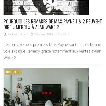
POURQUOI LES REMAKES DE MAX PAYNE 1 & 2 PEUVENT
DIRE « MERCI » À ALAN WAKE 2
La Redaction
/
20 mars 2024 - 16 h 18
/
Les remakes des premiers Max Payne sont en très bonne
voie explique Remedy, grâce notamment aux ventes d’Alan
Wake 2.
HIGH-TECH