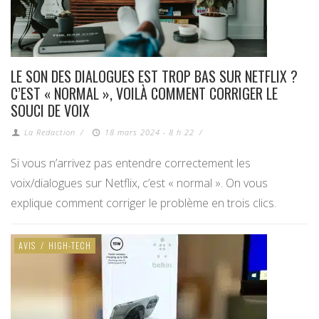
LE SON DES DIALOGUES EST TROP BAS SUR NETFLIX ?
C’EST « NORMAL », VOILÀ COMMENT CORRIGER LE
SOUCI DE VOIX
La Redaction
/
18 mars 2024 - 8 h 22
/
Si vous n’arrivez pas entendre correctement les
voix/dialogues sur Netflix, c’est « normal ». On vous
explique comment corriger le problème en trois clics.
AVIS
/
HIGH-TECH