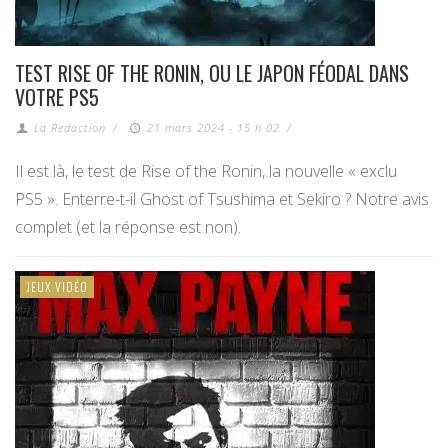
TEST RISE OF THE RONIN, OU LE JAPON FÉODAL DANS
VOTRE PS5
La Redaction
/
21 mars 2024 - 15 h 02
/
Il est là, le test de Rise of the Ronin, la nouvelle « exclu
PS5 ». Enterre-t-il Ghost of Tsushima et Sekiro ? Notre avis
complet (et la réponse est non).
JEUX VIDÉO