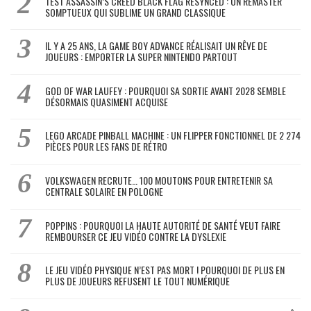
TEST ASSASSIN’S CREED BLACK FLAG RESYNCED : UN REMASTER
SOMPTUEUX QUI SUBLIME UN GRAND CLASSIQUE
IL Y A 25 ANS, LA GAME BOY ADVANCE RÉALISAIT UN RÊVE DE
JOUEURS : EMPORTER LA SUPER NINTENDO PARTOUT
GOD OF WAR LAUFEY : POURQUOI SA SORTIE AVANT 2028 SEMBLE
DÉSORMAIS QUASIMENT ACQUISE
LEGO ARCADE PINBALL MACHINE : UN FLIPPER FONCTIONNEL DE 2 274
PIÈCES POUR LES FANS DE RÉTRO
VOLKSWAGEN RECRUTE… 100 MOUTONS POUR ENTRETENIR SA
CENTRALE SOLAIRE EN POLOGNE
POPPINS : POURQUOI LA HAUTE AUTORITÉ DE SANTÉ VEUT FAIRE
REMBOURSER CE JEU VIDÉO CONTRE LA DYSLEXIE
LE JEU VIDÉO PHYSIQUE N’EST PAS MORT ! POURQUOI DE PLUS EN
PLUS DE JOUEURS REFUSENT LE TOUT NUMÉRIQUE