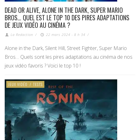
DEAD OR ALIVE, ALONE IN THE DARK, SUPER MARIO
BROS… QUEL EST LE TOP 10 DES PIRES ADAPTATIONS
DE JEUX VIDÉO AU CINÉMA ?
La Redaction
/
22 mars 2024 - 8 h 34
/
Alone in the Dark, Silent Hill, Street Fighter, Super Mario
Bros… Quels sont les pires adaptations au cinéma de nos
jeux vidéo favoris ? Voici le top 10 !
JEUX VIDÉO
/
TESTS