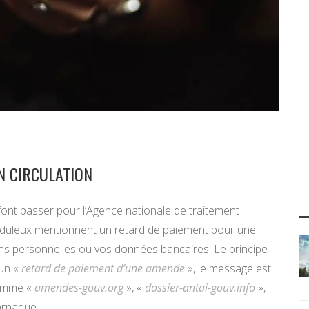
N CIRCULATION
font passer pour l’Agence nationale de traitement
auduleux mentionnent un retard de paiement pour une
ns personnelles ou vos données bancaires. Le principe
 un «
retard de paiement d’une amende
», le message est
comme «
amendes-gouv.org
», «
dossier-antai-gouv.info
»,
 arnaque.