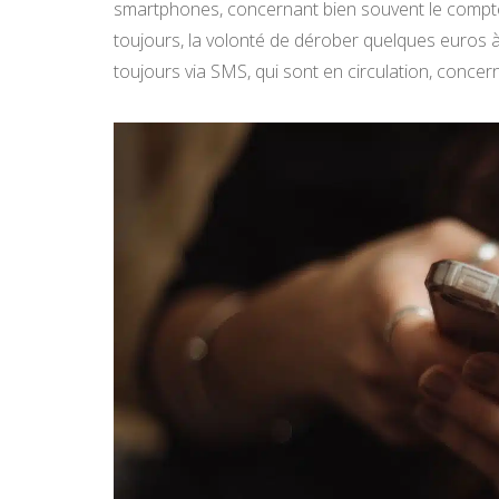
smartphones, concernant bien souvent le compte 
toujours, la volonté de dérober quelques euros à
toujours via SMS, qui sont en circulation, conc