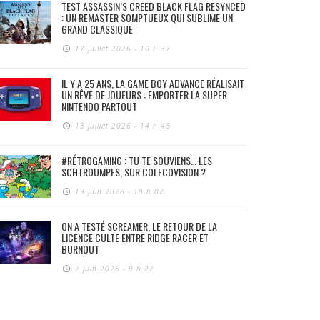
TEST ASSASSIN’S CREED BLACK FLAG RESYNCED
: UN REMASTER SOMPTUEUX QUI SUBLIME UN
GRAND CLASSIQUE
17 juillet 2026 - 10 h 37
IL Y A 25 ANS, LA GAME BOY ADVANCE RÉALISAIT
UN RÊVE DE JOUEURS : EMPORTER LA SUPER
NINTENDO PARTOUT
13 juillet 2026 - 14 h 48
#RÉTROGAMING : TU TE SOUVIENS… LES
SCHTROUMPFS, SUR COLECOVISION ?
19 juin 2026 - 19 h 02
ON A TESTÉ SCREAMER, LE RETOUR DE LA
LICENCE CULTE ENTRE RIDGE RACER ET
BURNOUT
7 juin 2026 - 9 h 27