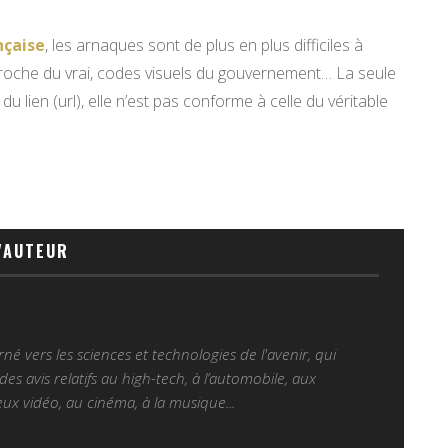
nçaise
, les arnaques sont de plus en plus difficiles à
s proche du vrai, codes visuels du gouvernement… La seule
 du lien (url), elle n’est pas conforme à celle du véritable
'AUTEUR
é vers les sciences et technologies de l'avenir, qui
es avis relatifs au high-tech, à l’automobile, aux
ux vidéo, au cinéma, à la musique...