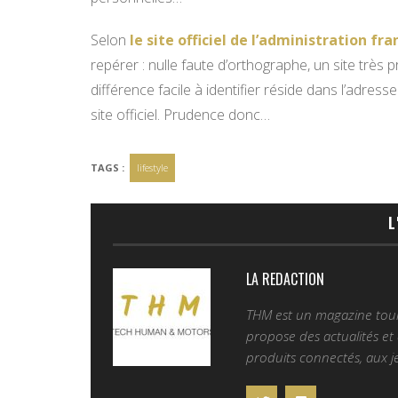
Selon
le site officiel de l’administration fra
repérer : nulle faute d’orthographe, un site trè
différence facile à identifier réside dans l’adresse
site officiel. Prudence donc…
TAGS :
lifestyle
L
LA REDACTION
THM est un magazine tourn
propose des actualités et d
produits connectés, aux je