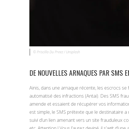
© Priscilla Du Preez / Unsplash
DE NOUVELLES ARNAQUES PAR SMS E
Ainis, dans une arnaque récente, les escrocs se 
automatisé des infractions (Antai). Des SMS fr
amende et essaient de récupérer vos informatio
est simple, le SMS prétexte que le destinataire a
suivi d’un lien amenant vers un site frauduleux 
etc. Attention ! Vous l’aurez deviné, il s’agit d’une