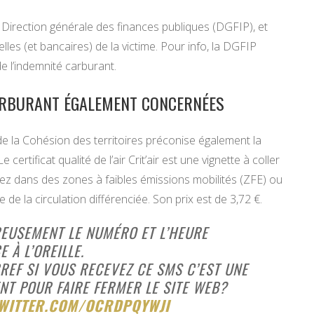
la Direction générale des finances publiques (DGFIP), et
les (et bancaires) de la victime. Pour info, la DGFIP
e l’indemnité carburant.
 CARBURANT ÉGALEMENT CONCERNÉES
 de la Cohésion des territoires préconise également la
Le certificat qualité de l’air Crit’air est une vignette à coller
culez dans des zones à faibles émissions mobilités (ZFE) ou
 de la circulation différenciée. Son prix est de 3,72 €.
EUREUSEMENT LE NUMÉRO ET L’HEURE
 À L’OREILLE.
 BREF SI VOUS RECEVEZ CE SMS C’EST UNE
T POUR FAIRE FERMER LE SITE WEB?
TWITTER.COM/OCRDPQYWJI