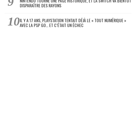
NINTENDO TOURNE UNE PAGE HISTORIQUE, ET LA SWITCH VA BIENTÔT
DISPARAÎTRE DES RAYONS
IL Y A 17 ANS, PLAYSTATION TENTAIT DÉJÀ LE « TOUT NUMÉRIQUE »
AVEC LA PSP GO… ET C’ÉTAIT UN ÉCHEC