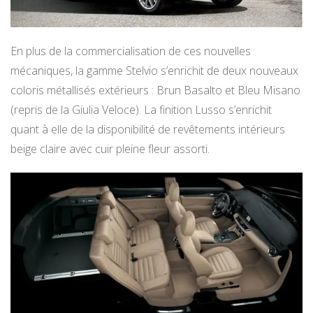
En plus de la commercialisation de ces nouvelles
mécaniques, la gamme Stelvio s’enrichit de deux nouveaux
coloris métallisés extérieurs : Brun Basalto et Bleu Misano
(repris de la Giulia Veloce). La finition Lusso s’enrichit
quant à elle de la disponibilité de revêtements intérieurs
beige claire avec cuir pleine fleur assorti.