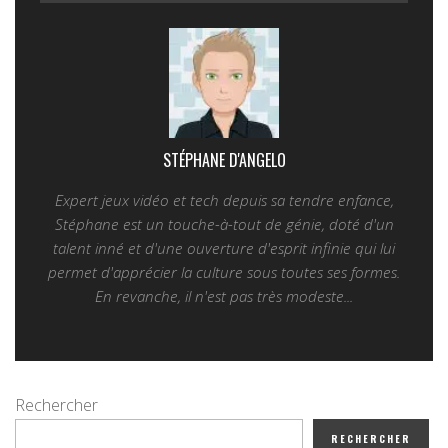
STÉPHANE D'ANGELO
Expert jeux vidéo et tech depuis sa tendre enfance,
Stéphane est un touche-à-tout de génie, doté d'un
talent inné et d'une ouverture d'esprit infinie qui lui
permet d'apprécier la culture sous toutes ses formes.
En revanche, il n'est pas très modeste...
Rechercher
RECHERCHER