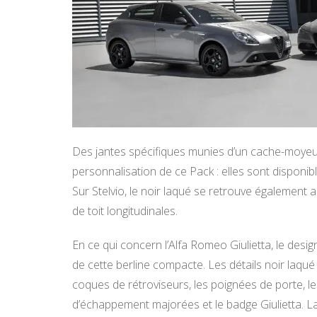
Des jantes spécifiques munies d’un cache-moy
personnalisation de ce Pack : elles sont disponibl
Sur Stelvio, le noir laqué se retrouve également 
de toit longitudinales.
En ce qui concern l’Alfa Romeo Giulietta, le desi
de cette berline compacte. Les détails noir laqué 
coques de rétroviseurs, les poignées de porte, les
d’échappement majorées et le badge Giulietta. La p