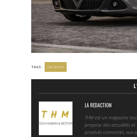
TAGS :
Alfa Romeo
L
LA REDACTION
THM est un magazine tourn
propose des actualités et d
produits connectés, aux je