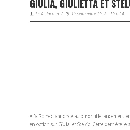
GIULIA, GIULIETTA ET STEL
La Redaction
/
10 septembre 2018 - 10 h 34
Alfa Romeo annonce aujourd’hui le lancement e
en option sur Giulia et Stelvio. Cette dernière le