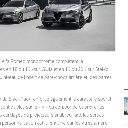
eu Alfa Romeo monochrome complètent la
es en 18 ou 19 »sur Giulia et en 19 ou 20 » sur Stelvio.
au niveau de l’insert de pare-chocs arrière et des barres
gn du Black Pack renforce également le caractère sportif
sont visibles sur le « V » du contour de calandre, les
 cerclages de projecteurs antibrouillard, les sorties
ersonnalisation est ici enrichie par les vitres arrière