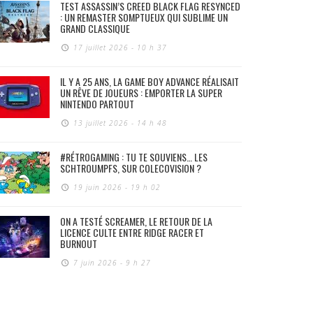
TEST ASSASSIN’S CREED BLACK FLAG RESYNCED
: UN REMASTER SOMPTUEUX QUI SUBLIME UN
GRAND CLASSIQUE
17 juillet 2026 - 10 h 37
IL Y A 25 ANS, LA GAME BOY ADVANCE RÉALISAIT
UN RÊVE DE JOUEURS : EMPORTER LA SUPER
NINTENDO PARTOUT
13 juillet 2026 - 14 h 48
#RÉTROGAMING : TU TE SOUVIENS… LES
SCHTROUMPFS, SUR COLECOVISION ?
19 juin 2026 - 19 h 02
ON A TESTÉ SCREAMER, LE RETOUR DE LA
LICENCE CULTE ENTRE RIDGE RACER ET
BURNOUT
7 juin 2026 - 9 h 27