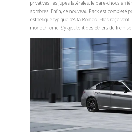
privatives, les jupes latérales, le pare-chocs arriè
sombres. Enfin, ce nouveau Pack est complété par
esthétique typique d’Alfa Romeo. Elles reçoivent 
monochrome. S’y ajoutent des étriers de frein sp