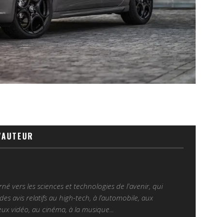
'AUTEUR
é vers les sciences et technologies de l'avenir, qui
es avis relatifs au high-tech, à l’automobile, aux
ux vidéo, au cinéma, à la musique...