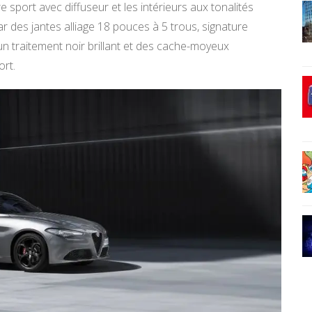
re sport avec diffuseur et les intérieurs aux tonalités
 des jantes alliage 18 pouces à 5 trous, signature
un traitement noir brillant et des cache-moyeux
ort.