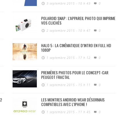
3 septembre 2015 - 10 h 43
0
POLAROID SNAP : L’APPAREIL PHOTO QUI IMPRIME
VOS CLICHÉS
2 septembre 2015 - 10 h 47
0
HALO 5 : LA CINÉMATIQUE D’INTRO EN FULL HD
1080P
1 septembre 2015 - 17 h 12
0
PREMIÈRES PHOTOS POUR LE CONCEPT-CAR
PEUGEOT FRACTAL
1 septembre 2015 - 15 h 11
0
S2
LES MONTRES ANDROID WEAR DÉSORMAIS
COMPATIBLES AVEC L’IPHONE !
1 septembre 2015 - 11 h 45
0