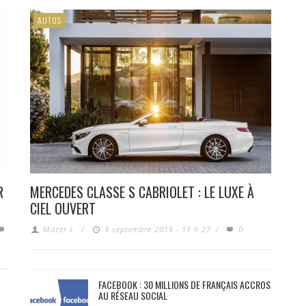
AUTOS
R
MERCEDES CLASSE S CABRIOLET : LE LUXE À
CIEL OUVERT
Mister L.
/
3 septembre 2015 - 11 h 27
/
0
FACEBOOK : 30 MILLIONS DE FRANÇAIS ACCROS
AU RÉSEAU SOCIAL