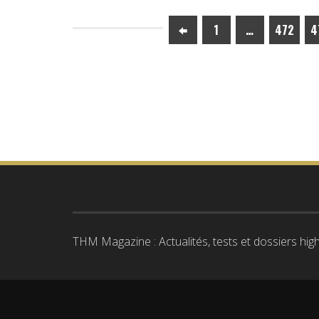
1
…
472
4
THM Magazine : Actualités, tests et dossiers high-