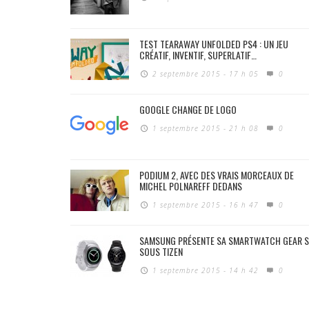
TEST TEARAWAY UNFOLDED PS4 : UN JEU
CRÉATIF, INVENTIF, SUPERLATIF…
2 septembre 2015 - 17 h 05
0
GOOGLE CHANGE DE LOGO
1 septembre 2015 - 21 h 08
0
PODIUM 2, AVEC DES VRAIS MORCEAUX DE
MICHEL POLNAREFF DEDANS
1 septembre 2015 - 16 h 47
0
SAMSUNG PRÉSENTE SA SMARTWATCH GEAR 
SOUS TIZEN
1 septembre 2015 - 14 h 42
0