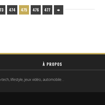
73
474
475
476
477
À PROPOS
tech, lifestyle, jeux vidéo, automobile…