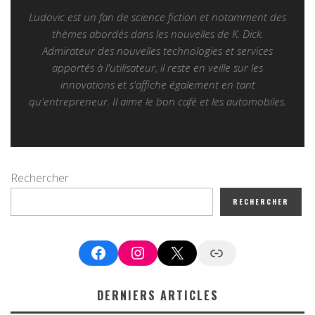
Ludovic est un fan de science fiction et notamment des
thèmes abordés dans les nouvelles de K. Dick.
Admirateur des nouvelles technologies et services
apportés à l'utilisateur, il reste en veille sur les
innovations et s'affiche également en tant
qu'entrepreneur. Il aime le bon café et les automobiles.
Rechercher
RECHERCHER
Facebook
Instagram
X
Google News
DERNIERS ARTICLES