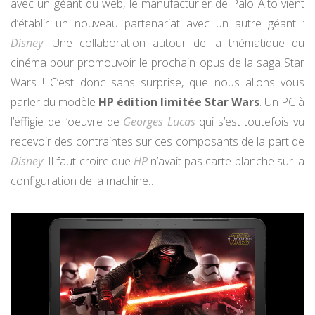
avec un géant du web, le manufacturier de Palo Alto vient
d’établir un nouveau partenariat avec un autre géant :
Disney
. Une collaboration autour de la thématique du
cinéma pour promouvoir le prochain opus de la saga Star
Wars ! C’est donc sans surprise, que nous allons vous
parler du modèle
HP édition limitée Star Wars
. Un PC à
l’effigie de l’oeuvre de
Georges Lucas
qui s’est toutefois vu
recevoir des contraintes sur ces composants de la part de
Disney
. Il faut croire que
HP
n’avait pas carte blanche sur la
configuration de la machine…