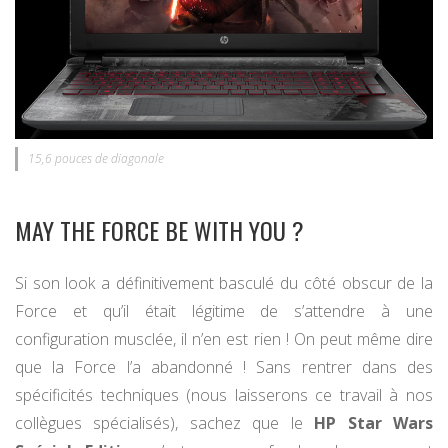
15,6 pouces de diagonale
MAY THE FORCE BE WITH YOU ?
Si son look a définitivement basculé du côté obscur de la
Force et qu’il était légitime de s’attendre à une
configuration musclée, il n’en est rien ! On peut même dire
que la Force l’a abandonné ! Sans rentrer dans des
spécificités techniques (nous laisserons ce travail à nos
collègues spécialisés), sachez que le
HP Star Wars