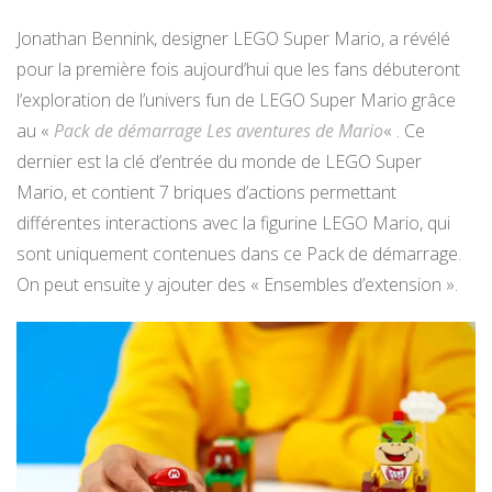
Jonathan Bennink, designer LEGO Super Mario, a révélé
pour la première fois aujourd’hui que les fans débuteront
l’exploration de l’univers fun de LEGO Super Mario grâce
au «
Pack de démarrage Les aventures de Mario
« . Ce
dernier est la clé d’entrée du monde de LEGO Super
Mario, et contient 7 briques d’actions permettant
différentes interactions avec la figurine LEGO Mario, qui
sont uniquement contenues dans ce Pack de démarrage.
On peut ensuite y ajouter des « Ensembles d’extension ».