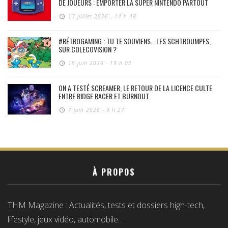
DE JOUEURS : EMPORTER LA SUPER NINTENDO PARTOUT
13 juillet 2026 - 14 h 48
#RÉTROGAMING : TU TE SOUVIENS… LES SCHTROUMPFS,
SUR COLECOVISION ?
19 juin 2026 - 19 h 02
ON A TESTÉ SCREAMER, LE RETOUR DE LA LICENCE CULTE
ENTRE RIDGE RACER ET BURNOUT
7 juin 2026 - 9 h 27
À PROPOS
THM Magazine : Actualités, tests et dossiers high-tech,
lifestyle, jeux vidéo, automobile…