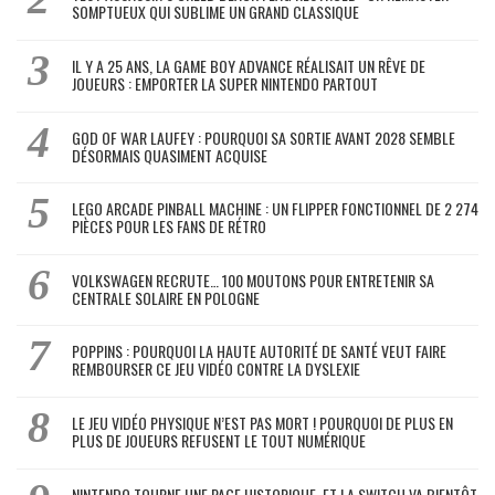
SOMPTUEUX QUI SUBLIME UN GRAND CLASSIQUE
IL Y A 25 ANS, LA GAME BOY ADVANCE RÉALISAIT UN RÊVE DE
JOUEURS : EMPORTER LA SUPER NINTENDO PARTOUT
GOD OF WAR LAUFEY : POURQUOI SA SORTIE AVANT 2028 SEMBLE
DÉSORMAIS QUASIMENT ACQUISE
LEGO ARCADE PINBALL MACHINE : UN FLIPPER FONCTIONNEL DE 2 274
PIÈCES POUR LES FANS DE RÉTRO
VOLKSWAGEN RECRUTE… 100 MOUTONS POUR ENTRETENIR SA
CENTRALE SOLAIRE EN POLOGNE
POPPINS : POURQUOI LA HAUTE AUTORITÉ DE SANTÉ VEUT FAIRE
REMBOURSER CE JEU VIDÉO CONTRE LA DYSLEXIE
LE JEU VIDÉO PHYSIQUE N’EST PAS MORT ! POURQUOI DE PLUS EN
PLUS DE JOUEURS REFUSENT LE TOUT NUMÉRIQUE
NINTENDO TOURNE UNE PAGE HISTORIQUE, ET LA SWITCH VA BIENTÔT