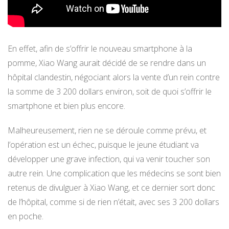
En effet, afin de s’offrir le nouveau smartphone à la
pomme, Xiao Wang aurait décidé de se rendre dans un
hôpital clandestin, négociant alors la vente d’un rein contre
la somme de 3 200 dollars environ, soit de quoi s’offrir le
smartphone et bien plus encore.
Malheureusement, rien ne se déroule comme prévu, et
l’opération est un échec, puisque le jeune étudiant va
développer une grave infection, qui va venir toucher son
autre rein. Une complication que les médecins se sont bien
retenus de divulguer à Xiao Wang, et ce dernier sort donc
de l’hôpital, comme si de rien n’était, avec ses 3 200 dollars
en poche.