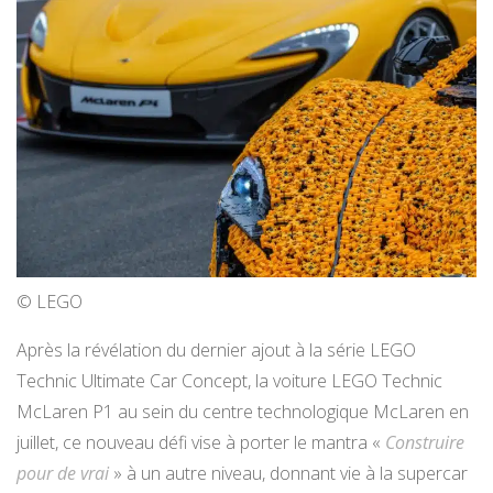
© LEGO
Après la révélation du dernier ajout à la série LEGO
Technic Ultimate Car Concept, la voiture LEGO Technic
McLaren P1 au sein du centre technologique McLaren en
juillet, ce nouveau défi vise à porter le mantra «
Construire
pour de vrai
» à un autre niveau, donnant vie à la supercar