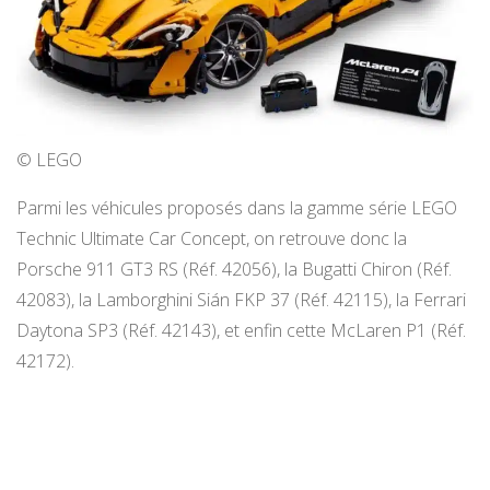
© LEGO
Parmi les véhicules proposés dans la gamme série LEGO
Technic Ultimate Car Concept, on retrouve donc la
Porsche 911 GT3 RS (Réf. 42056), la Bugatti Chiron (Réf.
42083), la Lamborghini Sián FKP 37 (Réf. 42115), la Ferrari
Daytona SP3 (Réf. 42143), et enfin cette McLaren P1 (Réf.
42172).