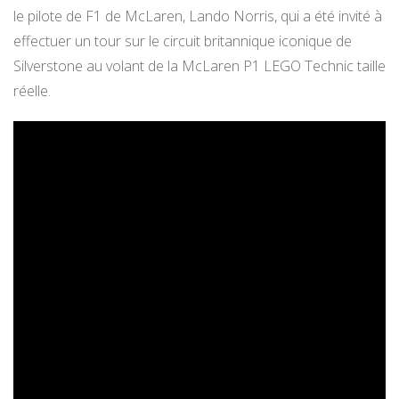
le pilote de F1 de McLaren, Lando Norris, qui a été invité à
effectuer un tour sur le circuit britannique iconique de
Silverstone au volant de la McLaren P1 LEGO Technic taille
réelle.