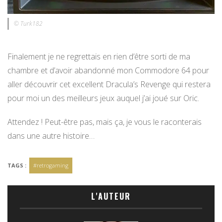
© Turk182
Finalement je ne regrettais en rien d’être sorti de ma
chambre et d’avoir abandonné mon Commodore 64 pour
aller découvrir cet excellent Dracula’s Revenge qui restera
pour moi un des meilleurs jeux auquel j’ai joué sur Oric.
Attendez ! Peut-être pas, mais ça, je vous le raconterais
dans une autre histoire…
TAGS :
#retrogaming
L'AUTEUR