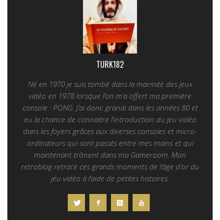
TURK182
Né en 1970 je suis tombé dans la marmite des jeux
vidéo en 1978 lorsque l’on m’a offert ma première
console : PONG. J’ai donc grandi dans les années 80 et
eu la chance de connaitre l’introduction du jeu vidéo
dans les foyers grâces aux diverses consoles et micro-
ordinateurs qui sont passés entre mes mains et qui
maintenant trônent dans ma Gameroom. Mon
retroblog retrace ces grands moments de l’âge d’or du
jeu vidéo à l’aide de petites histoires.