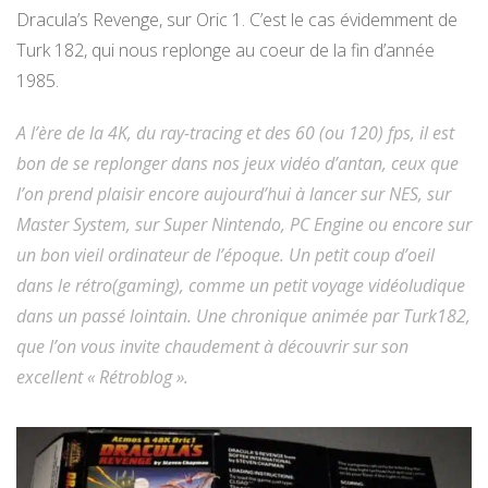
Dracula’s Revenge, sur Oric 1. C’est le cas évidemment de
Turk 182, qui nous replonge au coeur de la fin d’année
1985.
A l’ère de la 4K, du ray-tracing et des 60 (ou 120) fps, il est
bon de se replonger dans nos jeux vidéo d’antan, ceux que
l’on prend plaisir encore aujourd’hui à lancer sur NES, sur
Master System, sur Super Nintendo, PC Engine ou encore sur
un bon vieil ordinateur de l’époque. Un petit coup d’oeil
dans le rétro(gaming), comme un petit voyage vidéoludique
dans un passé lointain. Une chronique animée par Turk182,
que l’on vous invite chaudement à découvrir sur son
excellent « Rétroblog ».