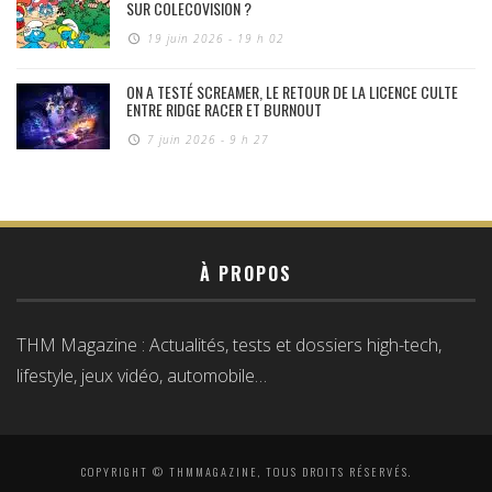
SUR COLECOVISION ?
19 juin 2026 - 19 h 02
ON A TESTÉ SCREAMER, LE RETOUR DE LA LICENCE CULTE
ENTRE RIDGE RACER ET BURNOUT
7 juin 2026 - 9 h 27
À PROPOS
THM Magazine : Actualités, tests et dossiers high-tech,
lifestyle, jeux vidéo, automobile…
COPYRIGHT © THMMAGAZINE, TOUS DROITS RÉSERVÉS.