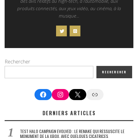
des avis relatifs au high-tech, à l’automobile, aux
produits connectés, aux jeux vidéo, au cinéma, à la
musique...
Rechercher
RECHERCHER
Facebook
Instagram
X
Google News
DERNIERS ARTICLES
TEST HALO CAMPAIGN EVOLVED : LE REMAKE QUI RESSUSCITE LE
MONUMENT DE LA XBOX, AVEC QUELQUES CICATRICES