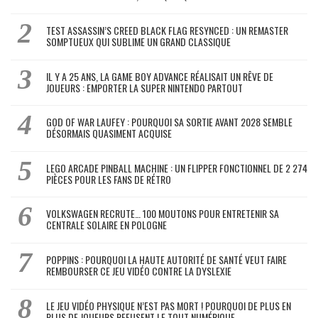
TEST ASSASSIN’S CREED BLACK FLAG RESYNCED : UN REMASTER
SOMPTUEUX QUI SUBLIME UN GRAND CLASSIQUE
IL Y A 25 ANS, LA GAME BOY ADVANCE RÉALISAIT UN RÊVE DE
JOUEURS : EMPORTER LA SUPER NINTENDO PARTOUT
GOD OF WAR LAUFEY : POURQUOI SA SORTIE AVANT 2028 SEMBLE
DÉSORMAIS QUASIMENT ACQUISE
LEGO ARCADE PINBALL MACHINE : UN FLIPPER FONCTIONNEL DE 2 274
PIÈCES POUR LES FANS DE RÉTRO
VOLKSWAGEN RECRUTE… 100 MOUTONS POUR ENTRETENIR SA
CENTRALE SOLAIRE EN POLOGNE
POPPINS : POURQUOI LA HAUTE AUTORITÉ DE SANTÉ VEUT FAIRE
REMBOURSER CE JEU VIDÉO CONTRE LA DYSLEXIE
LE JEU VIDÉO PHYSIQUE N’EST PAS MORT ! POURQUOI DE PLUS EN
PLUS DE JOUEURS REFUSENT LE TOUT NUMÉRIQUE