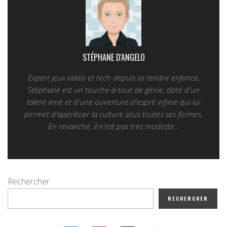
STÉPHANE D'ANGELO
Expert jeux vidéo et tech depuis sa tendre enfance,
Stéphane est un touche-à-tout de génie, doté d'un
talent inné et d'une ouverture d'esprit infinie qui lui
permet d'apprécier la culture sous toutes ses formes.
En revanche, il n'est pas très modeste...
Rechercher
RECHERCHER