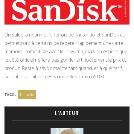
On saluera néanmoins l’effort de Nintendo et SanDisk qui
permettront à certains de repérer rapidement une carte
mémoire compatible avec leur Switch, mais on espère que
le côté officiel ne fera pas gonfler artificiellement le prix du
produit. Reste à savoir maintenant quand, et à quel tarif,
seront disponibles ces « nouvelles » microSDXC.
TAGS :
Nintendo
L'AUTEUR