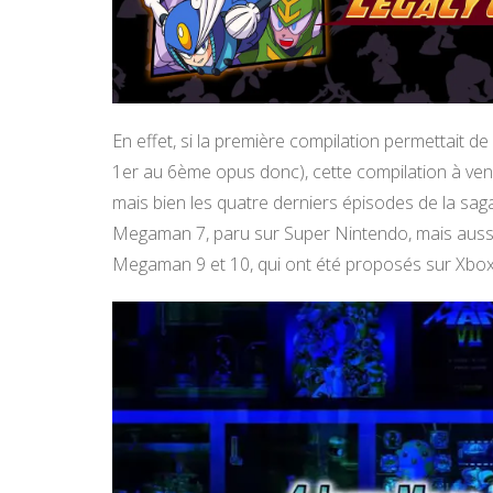
En effet, si la première compilation permettait d
1er au 6ème opus donc), cette compilation à ven
mais bien les quatre derniers épisodes de la sag
Megaman 7, paru sur Super Nintendo, mais aussi 
Megaman 9 et 10, qui ont été proposés sur Xbox 