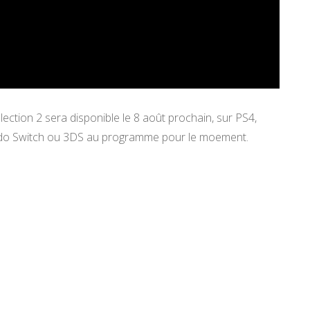
tion 2 sera disponible le 8 août prochain, sur PS4,
ndo Switch ou 3DS au programme pour le moement.