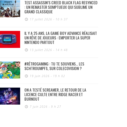
TEST ASSASSIN’S CREED BLACK FLAG RESYNCED
: UN REMASTER SOMPTUEUX QUI SUBLIME UN
GRAND CLASSIQUE
17 juillet 2026 - 10 h 37
IL Y A 25 ANS, LA GAME BOY ADVANCE RÉALISAIT
UN RÊVE DE JOUEURS : EMPORTER LA SUPER
NINTENDO PARTOUT
13 juillet 2026 - 14 h 48
#RÉTROGAMING : TU TE SOUVIENS… LES
SCHTROUMPFS, SUR COLECOVISION ?
19 juin 2026 - 19 h 02
ON A TESTÉ SCREAMER, LE RETOUR DE LA
LICENCE CULTE ENTRE RIDGE RACER ET
BURNOUT
7 juin 2026 - 9 h 27