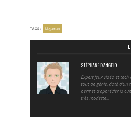
TAGS :
Megaman
L
STÉPHANE D'ANGELO
Expert jeux vidéo et tech
tout de génie, doté d'un t
permet d'apprécier la cult
très modeste...