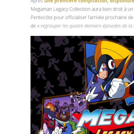
Après
une première compilation, disponibl
Megaman Legacy Collection aura bien droit à un 
Pentecôte pour officialiser l’arrivée prochaine d
de «
regrouper les quatre derniers épisodes de la