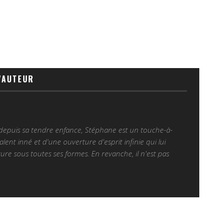
'AUTEUR
 depuis sa tendre enfance, Stéphane est un touche-à-
alent inné et d'une ouverture d'esprit infinie qui lui
ure sous toutes ses formes. En revanche, il n'est pas