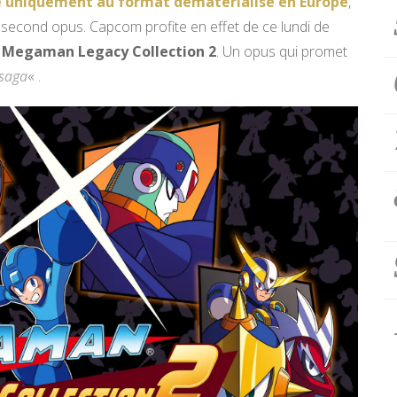
e uniquement au format dématérialisé en Europe
,
second opus. Capcom profite en effet de ce lundi de
e
Megaman Legacy Collection 2
. Un opus qui promet
 saga
« .