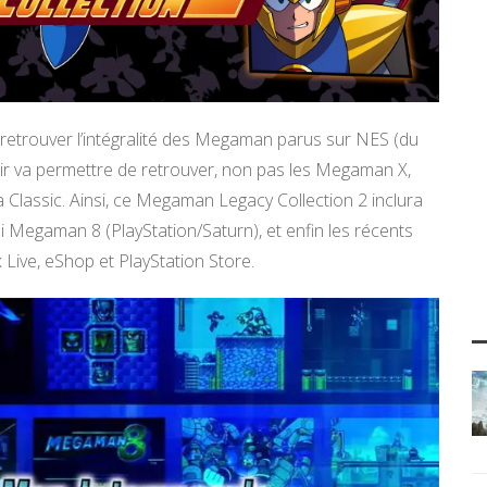
e retrouver l’intégralité des Megaman parus sur NES (du
ir va permettre de retrouver, non pas les Megaman X,
a Classic. Ainsi, ce Megaman Legacy Collection 2 inclura
Megaman 8 (PlayStation/Saturn), et enfin les récents
Live, eShop et PlayStation Store.