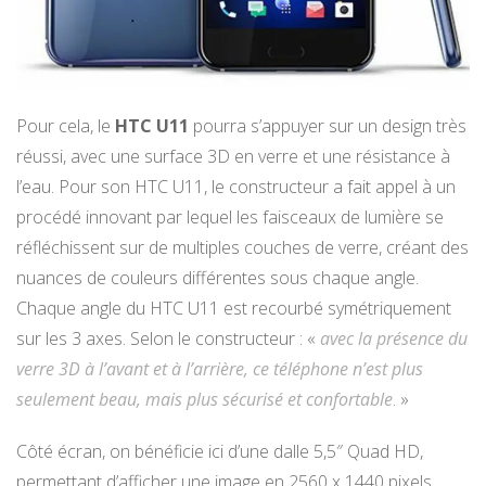
Pour cela, le
HTC U11
pourra s’appuyer sur un design très
réussi, avec une surface 3D en verre et une résistance à
l’eau. Pour son HTC U11, le constructeur a fait appel à un
procédé innovant par lequel les faisceaux de lumière se
réfléchissent sur de multiples couches de verre, créant des
nuances de couleurs différentes sous chaque angle.
Chaque angle du HTC U11 est recourbé symétriquement
sur les 3 axes. Selon le constructeur : «
avec la présence du
verre 3D à l’avant et à l’arrière, ce téléphone n’est plus
seulement beau, mais plus sécurisé et confortable
. »
Côté écran, on bénéficie ici d’une dalle 5,5″ Quad HD,
permettant d’afficher une image en 2560 x 1440 pixels.