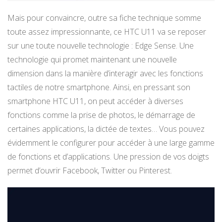
Mais pour convaincre, outre sa fiche technique somme
toute assez impressionnante, ce HTC U11 va se reposer
sur une toute nouvelle technologie : Edge Sense. Une
technologie qui promet maintenant une nouvelle
dimension dans la manière d’interagir avec les fonctions
tactiles de notre smartphone. Ainsi, en pressant son
smartphone HTC U11, on peut accéder à diverses
fonctions comme la prise de photos, le démarrage de
certaines applications, la dictée de textes… Vous pouvez
évidemment le configurer pour accéder à une large gamme
de fonctions et d’applications. Une pression de vos doigts
permet d’ouvrir Facebook, Twitter ou Pinterest.