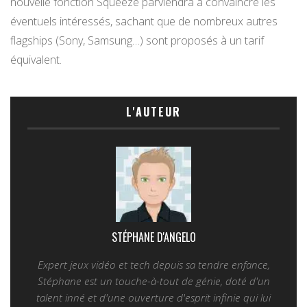
nouvelle fonction Squeeze parviendra à convaincre les
éventuels intéressés, sachant que de nombreux autres
flagships (Sony, Samsung…) sont proposés à un tarif
équivalent.
L'AUTEUR
STÉPHANE D'ANGELO
Expert jeux vidéo et tech depuis sa tendre enfance,
Stéphane est un touche-à-tout de génie, doté d'un
talent inné et d'une ouverture d'esprit infinie qui lui