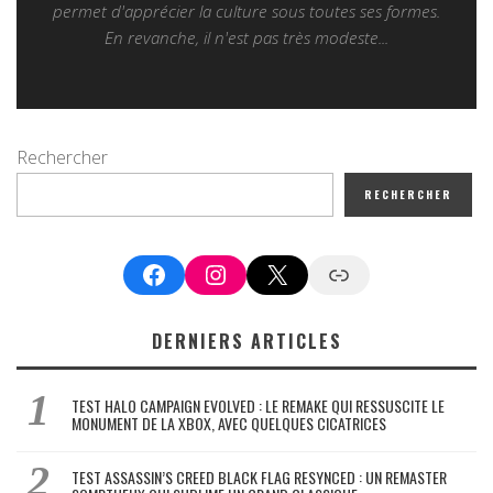
permet d'apprécier la culture sous toutes ses formes.
En revanche, il n'est pas très modeste...
Rechercher
RECHERCHER
Facebook
Instagram
X
Google News
DERNIERS ARTICLES
TEST HALO CAMPAIGN EVOLVED : LE REMAKE QUI RESSUSCITE LE
MONUMENT DE LA XBOX, AVEC QUELQUES CICATRICES
TEST ASSASSIN’S CREED BLACK FLAG RESYNCED : UN REMASTER