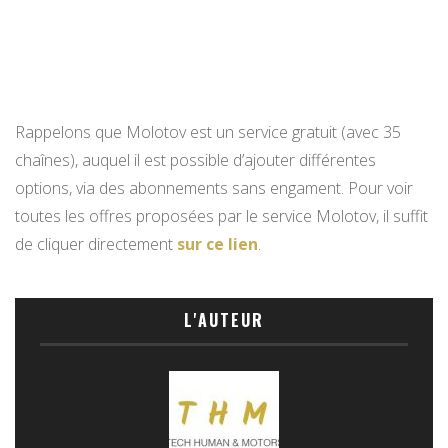
Rappelons que Molotov est un service gratuit (avec 35
chaînes), auquel il est possible d’ajouter différentes
options, via des abonnements sans engament. Pour voir
toutes les offres proposées par le service Molotov, il suffit
de cliquer directement
sur ce lien
.
L'AUTEUR