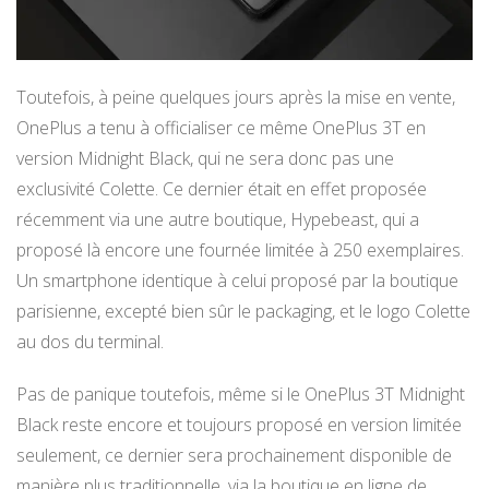
Toutefois, à peine quelques jours après la mise en vente,
OnePlus a tenu à officialiser ce même OnePlus 3T en
version Midnight Black, qui ne sera donc pas une
exclusivité Colette. Ce dernier était en effet proposée
récemment via une autre boutique, Hypebeast, qui a
proposé là encore une fournée limitée à 250 exemplaires.
Un smartphone identique à celui proposé par la boutique
parisienne, excepté bien sûr le packaging, et le logo Colette
au dos du terminal.
Pas de panique toutefois, même si le OnePlus 3T Midnight
Black reste encore et toujours proposé en version limitée
seulement, ce dernier sera prochainement disponible de
manière plus traditionnelle, via la boutique en ligne de