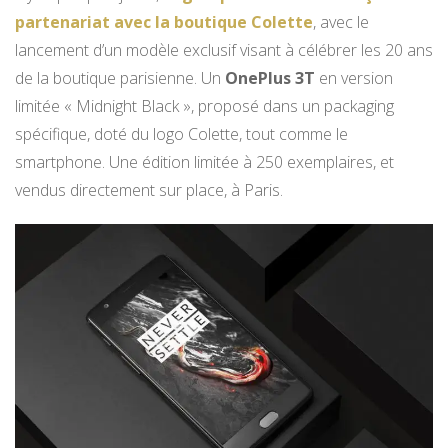
partenariat avec la boutique Colette
, avec le
lancement d’un modèle exclusif visant à célébrer les 20 ans
de la boutique parisienne. Un
OnePlus 3T
en version
limitée « Midnight Black », proposé dans un packaging
spécifique, doté du logo Colette, tout comme le
smartphone. Une édition limitée à 250 exemplaires, et
vendus directement sur place, à Paris.