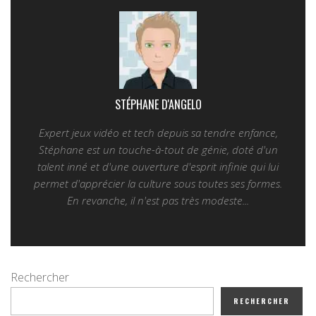
STÉPHANE D'ANGELO
Expert jeux vidéo et tech depuis sa tendre enfance,
Stéphane est un touche-à-tout de génie, doté d'un
talent inné et d'une ouverture d'esprit infinie qui lui
permet d'apprécier la culture sous toutes ses formes.
En revanche, il n'est pas très modeste...
Rechercher
RECHERCHER