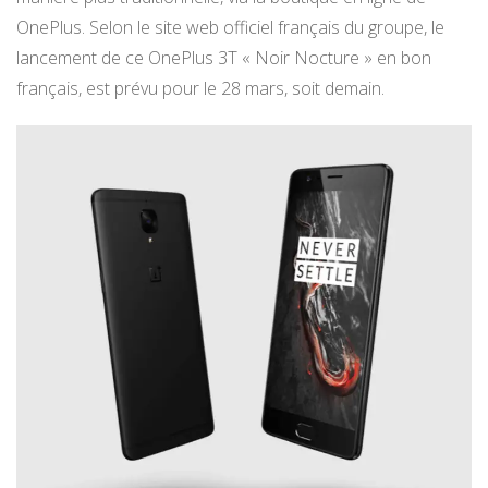
OnePlus. Selon le site web officiel français du groupe, le
lancement de ce OnePlus 3T « Noir Nocture » en bon
français, est prévu pour le 28 mars, soit demain.