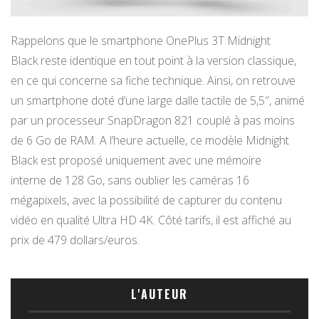
Rappelons que le smartphone OnePlus 3T Midnight
Black reste identique en tout point à la version classique,
en ce qui concerne sa fiche technique. Ainsi, on retrouve
un smartphone doté d’une large dalle tactile de 5,5″, animé
par un processeur SnapDragon 821 couplé à pas moins
de 6 Go de RAM. A l’heure actuelle, ce modèle Midnight
Black est proposé uniquement avec une mémoire
interne de 128 Go, sans oublier les caméras 16
mégapixels, avec la possibilité de capturer du contenu
vidéo en qualité Ultra HD 4K. Côté tarifs, il est affiché au
prix de 479 dollars/euros.
L'AUTEUR