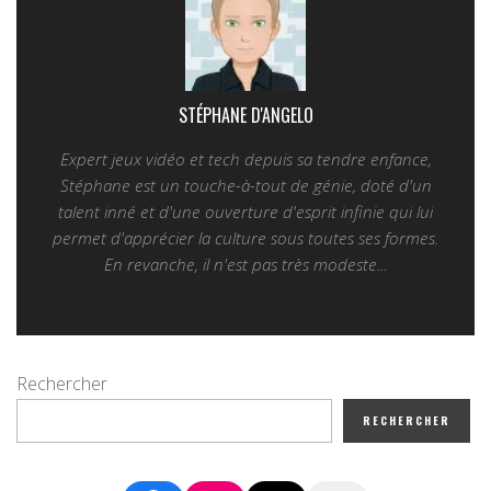
STÉPHANE D'ANGELO
Expert jeux vidéo et tech depuis sa tendre enfance,
Stéphane est un touche-à-tout de génie, doté d'un
talent inné et d'une ouverture d'esprit infinie qui lui
permet d'apprécier la culture sous toutes ses formes.
En revanche, il n'est pas très modeste...
Rechercher
RECHERCHER