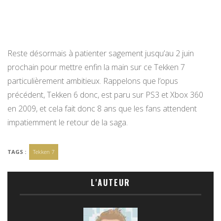
Reste désormais à patienter sagement jusqu’au 2 juin
prochain pour mettre enfin la main sur ce Tekken 7
particulièrement ambitieux. Rappelons que l’opus
précédent, Tekken 6 donc, est paru sur PS3 et Xbox 360
en 2009, et cela fait donc 8 ans que les fans attendent
impatiemment le retour de la saga.
TAGS :
Tekken 7
L'AUTEUR