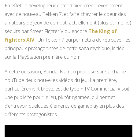
En effet, le développeur entend bien créer l’évènement
avec ce nouveau Tekken 7, et faire chavirer le coeur des
amateurs de jeux de combat, actuellement (plus ou moins)
séduits par Street Fighter V ou encore
The King of
Fighters XIV
. Un Tekken 7 qui permettra de retrouver les
principaux protagonistes de cette saga mythique, initiée
sur la PlayStation première du nom.
A cette occasion, Bandai Namco propose sur sa chaîne
YouTube deux nouvelles vidéos du jeu. La première,
particulièrement brève, est de type « TV Commercial » soit
une publicité pour le jeu, plutôt rythmée, qui permet
d’entrevoir quelques éléments de gameplay en plus des
différents protagonistes.