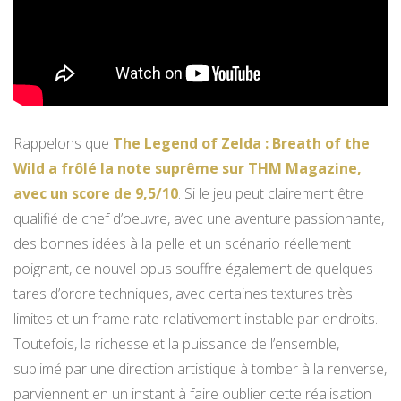
Rappelons que
The Legend of Zelda : Breath of the
Wild a frôlé la note suprême sur THM Magazine,
avec un score de 9,5/10
. Si le jeu peut clairement être
qualifié de chef d’oeuvre, avec une aventure passionnante,
des bonnes idées à la pelle et un scénario réellement
poignant, ce nouvel opus souffre également de quelques
tares d’ordre techniques, avec certaines textures très
limites et un frame rate relativement instable par endroits.
Toutefois, la richesse et la puissance de l’ensemble,
sublimé par une direction artistique à tomber à la renverse,
parviennent en un instant à faire oublier cette réalisation