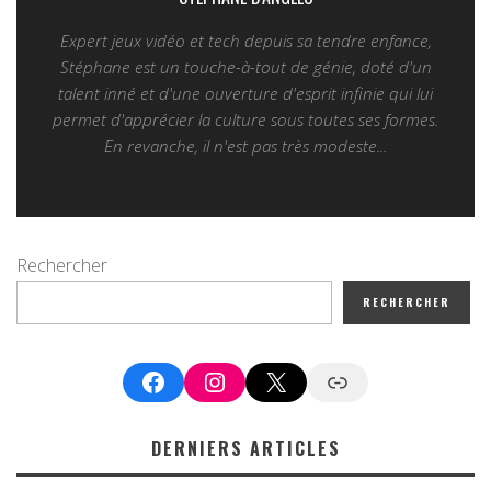
Expert jeux vidéo et tech depuis sa tendre enfance,
Stéphane est un touche-à-tout de génie, doté d'un
talent inné et d'une ouverture d'esprit infinie qui lui
permet d'apprécier la culture sous toutes ses formes.
En revanche, il n'est pas très modeste...
Rechercher
RECHERCHER
Facebook
Instagram
X
Google News
DERNIERS ARTICLES