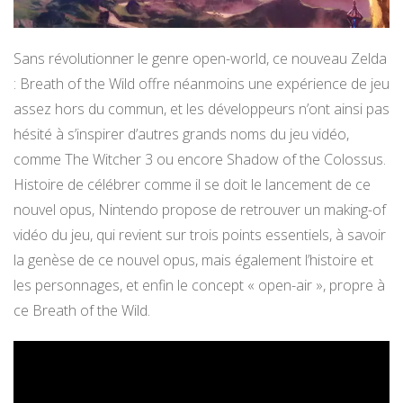
Sans révolutionner le genre open-world, ce nouveau Zelda
: Breath of the Wild offre néanmoins une expérience de jeu
assez hors du commun, et les développeurs n’ont ainsi pas
hésité à s’inspirer d’autres grands noms du jeu vidéo,
comme The Witcher 3 ou encore Shadow of the Colossus.
Histoire de célébrer comme il se doit le lancement de ce
nouvel opus, Nintendo propose de retrouver un making-of
vidéo du jeu, qui revient sur trois points essentiels, à savoir
la genèse de ce nouvel opus, mais également l’histoire et
les personnages, et enfin le concept « open-air », propre à
ce Breath of the Wild.