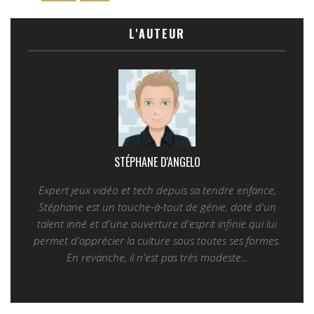
L'AUTEUR
STÉPHANE D'ANGELO
Expert jeux vidéo et tech depuis sa tendre enfance,
Stéphane est un touche-à-tout de génie, doté d'un
talent inné et d'une ouverture d'esprit infinie qui lui
permet d'apprécier la culture sous toutes ses formes.
En revanche, il n'est pas très modeste...