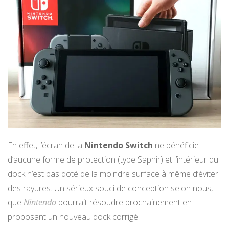
En effet, l’écran de la
Nintendo Switch
ne bénéficie
d’aucune forme de protection (type Saphir) et l’intérieur du
dock n’est pas doté de la moindre surface à même d’éviter
des rayures. Un sérieux souci de conception selon nous,
que
Nintendo
pourrait résoudre prochainement en
proposant un nouveau dock corrigé.