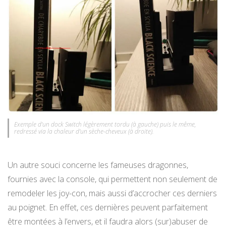
Exemple d’un dock Switch légèrement tordu (à gauche) puis le même,
redressé via la chaleur d’un sèche-cheveux (à droite).
Un autre souci concerne les fameuses dragonnes,
fournies avec la console, qui permettent non seulement de
remodeler les joy-con, mais aussi d’accrocher ces derniers
au poignet. En effet, ces dernières peuvent parfaitement
être montées à l’envers, et il faudra alors (sur)abuser de