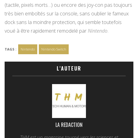
(tactile, pixels morts…) ou encore des joy-con pas toujours
très bien emboîtés sur la console, sans oublier le fameux
dock sans la moindre protection, qui semble toutefois
voué à être rapidement remodelé par
Nintendo
.
TAGS :
Nintendo
Nintendo Switch
L'AUTEUR
LA REDACTION
THM est un magazine tourné vers les sciences et