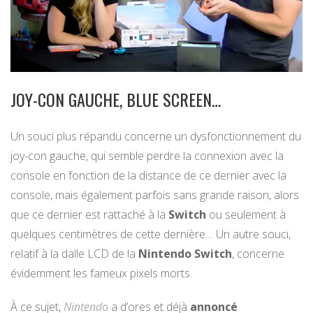
JOY-CON GAUCHE, BLUE SCREEN…
Un souci plus répandu concerne un dysfonctionnement du
joy-con gauche, qui semble perdre la connexion avec la
console en fonction de la distance de ce dernier avec la
console, mais également parfois sans grande raison, alors
que ce dernier est rattaché à la
Switch
ou seulement à
quelques centimètres de cette dernière… Un autre souci,
relatif à la dalle LCD de la
Nintendo Switch
, concerne
évidemment les fameux pixels morts.
À ce sujet,
Nintendo
a d’ores et déjà
annoncé