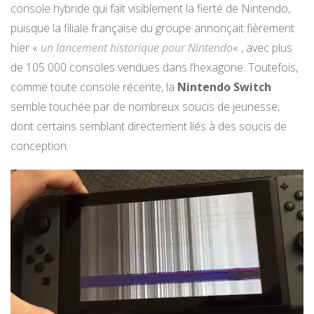
console hybride qui fait visiblement la fierté de Nintendo,
puisque la filiale française du groupe annonçait fièrement
hier «
un lancement historique pour Nintendo
« , avec plus
de 105 000 consoles vendues dans l’hexagone. Toutefois,
comme toute console récente, la
Nintendo Switch
semble touchée par de nombreux soucis de jeunesse,
dont certains semblant directement liés à des soucis de
conception.