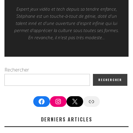
Expert jeux vidéo et tech depuis sa tendre enfance,
Stéphane est un touche-à-tout de génie, doté d'un
talent inné et d'une ouverture d'esprit infinie qui lui
permet d'apprécier la culture sous toutes ses formes.
En revanche, il n'est pas très modeste...
Rechercher
RECHERCHER
Facebook
Instagram
X
Google News
DERNIERS ARTICLES