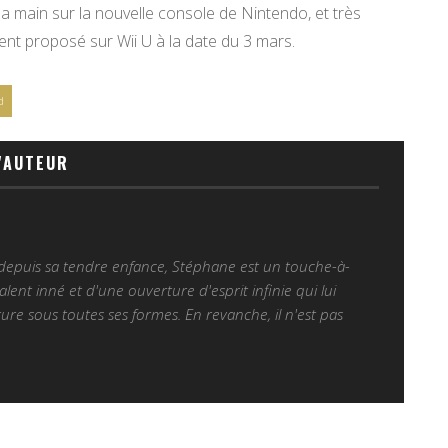
la main sur la nouvelle console de Nintendo, et très
nt proposé sur Wii U à la date du 3 mars.
d
'AUTEUR
 depuis sa tendre enfance, Stéphane est un touche-à-
alent inné et d'une ouverture d'esprit infinie qui lui
ure sous toutes ses formes. En revanche, il n'est pas