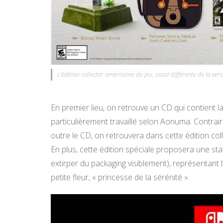
L’édition collector américaine du jeu, assez différente de la ve
En premier lieu, on retrouve un CD qui contient l
particulièrement travaillé selon Aonuma. Contrair
outre le CD, on retrouvera dans cette édition coll
En plus, cette édition spéciale proposera une stat
extirper du packaging visiblement), représentant
petite fleur, « princesse de la sérénité ».