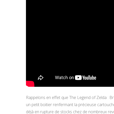
Rappelons en effet que The Legend of Zelda : Bre
un petit boitier renfermant la précieuse cartouch
déjà en rupture de stocks chez de nombreux reve