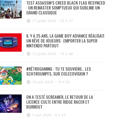
TEST ASSASSIN’S CREED BLACK FLAG RESYNCED
: UN REMASTER SOMPTUEUX QUI SUBLIME UN
GRAND CLASSIQUE
17 juillet 2026 - 10 h 37
IL Y A 25 ANS, LA GAME BOY ADVANCE RÉALISAIT
UN RÊVE DE JOUEURS : EMPORTER LA SUPER
NINTENDO PARTOUT
13 juillet 2026 - 14 h 48
#RÉTROGAMING : TU TE SOUVIENS… LES
SCHTROUMPFS, SUR COLECOVISION ?
19 juin 2026 - 19 h 02
ON A TESTÉ SCREAMER, LE RETOUR DE LA
LICENCE CULTE ENTRE RIDGE RACER ET
BURNOUT
7 juin 2026 - 9 h 27