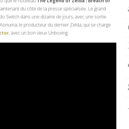
nsi que le nouveau
The Legend of Zelda : Breath of
intenant du côté de la presse spécialisée. Le grand
do Switch dans une dizaine de jours, avec une sortie
i Aonuma, le producteur du dernier Zelda, qui se charge
ctor
, avec un bon vieux Unboxing.