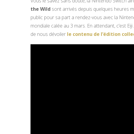
Vous le savez sans doute, la Nintendo Switch ai
the Wild
sont arrivés depuis quelques heures ma
public pour sa part a rendez-vous avec la Ninten
mondiale calée au 3 mars. En attendant, c’est Eij
de nous dévoiler
le contenu de l’édition colle