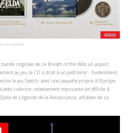
rsion européenne
a bande originale de ce Breath of the Wild, un aspect
ement au jeu, le CD a droit à un petit livret… Evidemment,
ector le jeu Switch, avec une jaquette propre à l’Europe.
uette collector, relativement imposante (et difficile à
 l’Epée de Légende de la Renaissance, affublée de sa