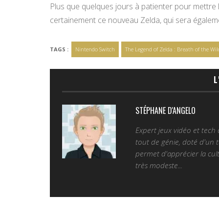
Plus que quelques jours à patienter pour mettre 
certainement ce nouveau Zelda, qui sera égaleme
TAGS :
Nintendo Switch
The Legend of Zelda : Breath of the Wil
L
STÉPHANE D'ANGELO
Expert jeux vidéo et tech
tout de génie, doté d'un t
permet d'apprécier la cult
très modeste...