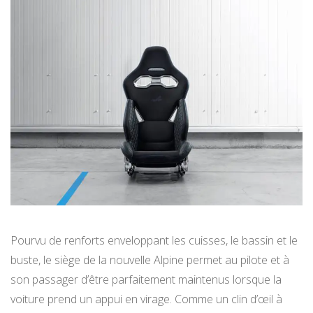
Pourvu de renforts enveloppant les cuisses, le bassin et le
buste, le siège de la nouvelle Alpine permet au pilote et à
son passager d’être parfaitement maintenus lorsque la
voiture prend un appui en virage. Comme un clin d’œil à