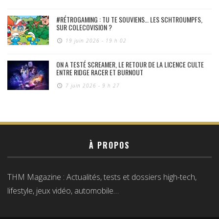
#RÉTROGAMING : TU TE SOUVIENS… LES SCHTROUMPFS,
SUR COLECOVISION ?
19 juin 2026 - 19 h 02
ON A TESTÉ SCREAMER, LE RETOUR DE LA LICENCE CULTE
ENTRE RIDGE RACER ET BURNOUT
7 juin 2026 - 9 h 27
À PROPOS
THM Magazine : Actualités, tests et dossiers high-tech,
lifestyle, jeux vidéo, automobile…