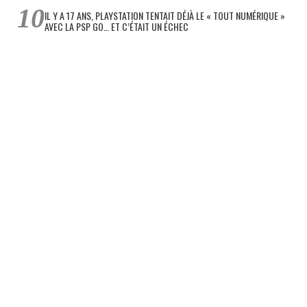
IL Y A 17 ANS, PLAYSTATION TENTAIT DÉJÀ LE « TOUT NUMÉRIQUE »
AVEC LA PSP GO… ET C’ÉTAIT UN ÉCHEC