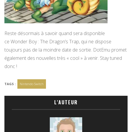
Reste désormais à savoir quand sera disponible
ce Wonder Boy : The Dragon’s Trap, qui ne dispose
toujours pas de la moindre date de sortie. DotEmu promet
également des nouvelles très « cool » à venir. Stay tuned
donc !
TAGS :
Nintendo Switch
L'AUTEUR