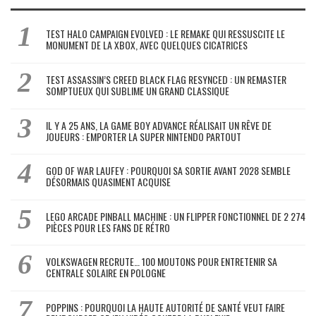
TEST HALO CAMPAIGN EVOLVED : LE REMAKE QUI RESSUSCITE LE
MONUMENT DE LA XBOX, AVEC QUELQUES CICATRICES
TEST ASSASSIN’S CREED BLACK FLAG RESYNCED : UN REMASTER
SOMPTUEUX QUI SUBLIME UN GRAND CLASSIQUE
IL Y A 25 ANS, LA GAME BOY ADVANCE RÉALISAIT UN RÊVE DE
JOUEURS : EMPORTER LA SUPER NINTENDO PARTOUT
GOD OF WAR LAUFEY : POURQUOI SA SORTIE AVANT 2028 SEMBLE
DÉSORMAIS QUASIMENT ACQUISE
LEGO ARCADE PINBALL MACHINE : UN FLIPPER FONCTIONNEL DE 2 274
PIÈCES POUR LES FANS DE RÉTRO
VOLKSWAGEN RECRUTE… 100 MOUTONS POUR ENTRETENIR SA
CENTRALE SOLAIRE EN POLOGNE
POPPINS : POURQUOI LA HAUTE AUTORITÉ DE SANTÉ VEUT FAIRE